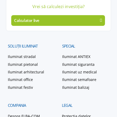
Vrei să calculezi
investiția
?
Calculator live
SOLUȚII
ILUMINAT
SPECIAL
Iluminat stradal
Iluminat ANTIEX
Iluminat pietonal
Iluminat siguranta
Iluminat arhitectural
Iluminat uz medical
Iluminat office
Iluminat semafoare
Iluminat festiv
Iluminat balizaj
COMPANIA
LEGAL
Despre ELBA-COM
Protecția datelor