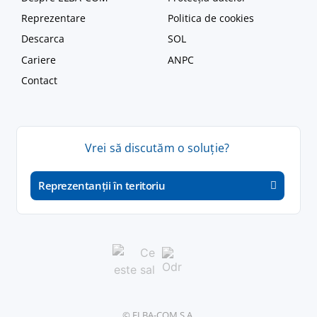
Reprezentare
Politica de cookies
Descarca
SOL
Cariere
ANPC
Contact
Vrei
să
discutăm
o
soluție
?
Reprezentanții în teritoriu
© ELBA-COM S.A.