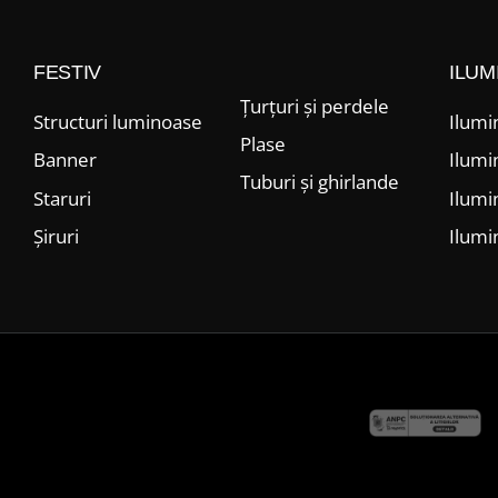
FESTIV
ILUM
Țurțuri și perdele
Structuri luminoase
Ilumi
Plase
Banner
Ilumi
Tuburi și ghirlande
Staruri
Ilumi
Șiruri
Ilumi