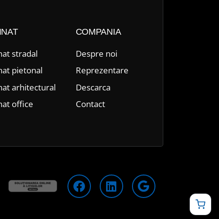
INAT
COMPANIA
nat stradal
Despre n
oi
nat pietonal
Reprezentare
nat arhitectural
Descarca
nat office
Contact