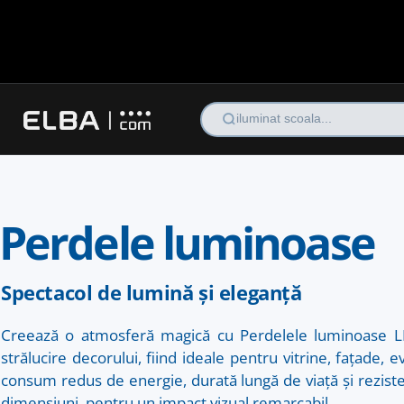
iluminat scoala...
Perdele luminoase
Spectacol de lumină și eleganță
Creează o atmosferă magică cu Perdelele luminoase LE
strălucire decorului, fiind ideale pentru vitrine, fațade
consum redus de energie, durată lungă de viață și rezisten
dimensiuni, pentru un impact vizual remarcabil.