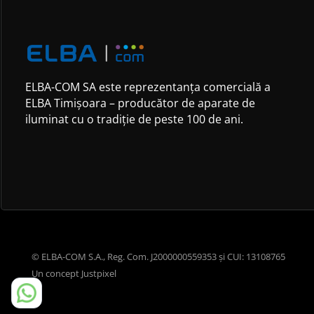
ELBA-COM SA este reprezentanța comercială a
ELBA Timișoara – producător de aparate de
iluminat cu o tradiție de peste 100 de ani.
© ELBA-COM S.A., Reg. Com. J2000000559353 și CUI: 13108765
Un concept
Justpixel