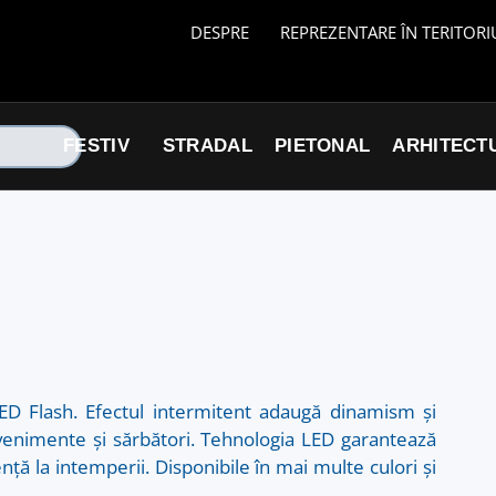
DESPRE
REPREZENTARE ÎN TERITORI
FESTIV
STRADAL
PIETONAL
ARHITECT
D Flash. Efectul intermitent adaugă dinamism și
, evenimente și sărbători. Tehnologia LED garantează
ță la intemperii. Disponibile în mai multe culori și