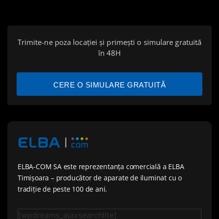
Trimite-ne poza locației și primești o simulare gratuită
în 48H
CERE O SIMULARE GRATUITĂ
ELBA-COM SA este reprezentanța comercială a ELBA
Timișoara – producător de aparate de iluminat cu o
tradiție de peste 100 de ani.
[wpdreams_ajaxsearchlite]