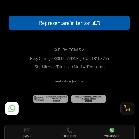
Reprezentare în teritoriu
© ELBA-COM S.A.
Reg. Com. J2000000559353 și CUI: 13108765
Str. Nicolae Titulescu Nr. 14, Timișoara
Realizat de Justpixel
EMAIL
TELEFON
WHATSAPP