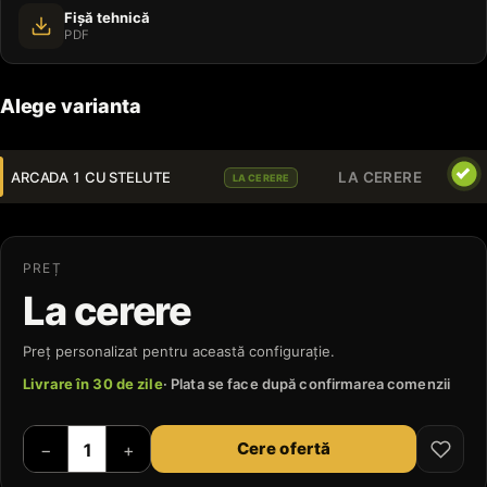
Fișă tehnică
PDF
Alege varianta
ARCADA 1 CU STELUTE
LA CERERE
LA CERERE
PREȚ
La cerere
Preț personalizat pentru această configurație.
Livrare în 30 de zile
· Plata se face după confirmarea comenzii
Cere ofertă
−
+