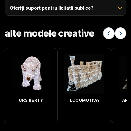
Oferiți suport pentru licitații publice?
alte modele creative
URS BERTY
LOCOMOTIVA
ARC