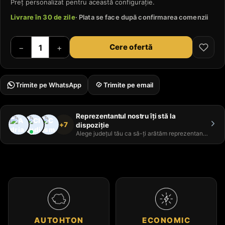
Preț personalizat pentru această configurație.
Livrare în 30 de zile
· Plata se face după confirmarea comenzii
Cere ofertă
−
+
Trimite pe WhatsApp
Trimite pe email
Reprezentantul nostru îți stă la
+7
dispoziție
Alege județul tău ca să-ți arătăm reprezentantul
AUTOHTON
ECONOMIC