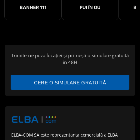
BANNER 111
PUI ÎN OU
BA
Trimite-ne poza locației și primești o simulare gratuită
în 48H
CERE O SIMULARE GRATUITĂ
ELBA-COM SA este reprezentanța comercială a ELBA