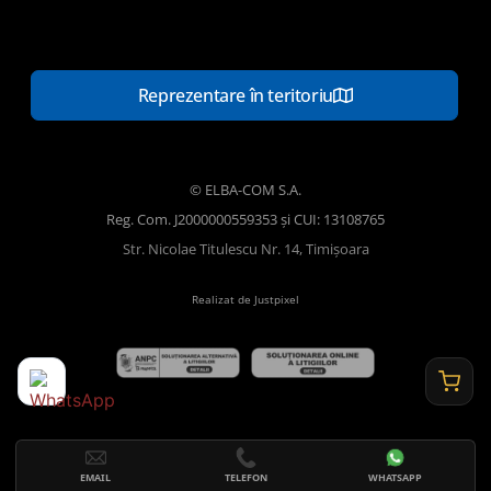
Reprezentare în teritoriu
© ELBA-COM S.A.
Reg. Com. J2000000559353 și CUI: 13108765
Str. Nicolae Titulescu Nr. 14, Timișoara
Realizat de Justpixel
EMAIL
TELEFON
WHATSAPP