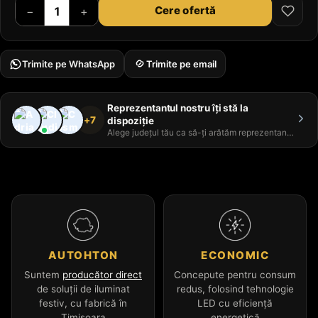
Cere ofertă
−
+
Trimite pe WhatsApp
Trimite pe email
Reprezentantul nostru îți stă la
+7
dispoziție
Alege județul tău ca să-ți arătăm reprezentantul
AUTOHTON
ECONOMIC
Suntem
producător direct
Concepute pentru consum
de soluții de iluminat
redus, folosind tehnologie
festiv, cu fabrică în
LED cu eficiență
Timișoara
energetică