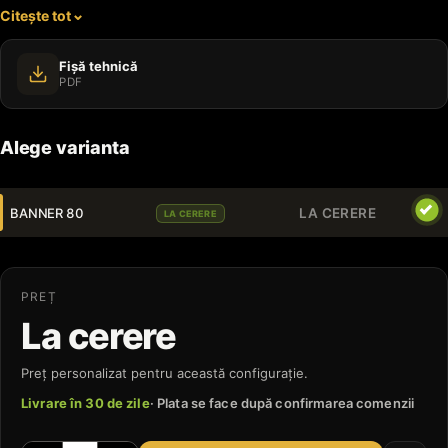
Citește tot
sărbătorilor.
Fișă tehnică
PDF
Alege varianta
BANNER 80
LA CERERE
LA CERERE
PREȚ
La cerere
Preț personalizat pentru această configurație.
Livrare în 30 de zile
· Plata se face după confirmarea comenzii