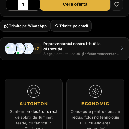
Cere ofertă
−
+
Trimite pe WhatsApp
Trimite pe email
Reprezentantul nostru îți stă la
+7
dispoziție
Alege județul tău ca să-ți arătăm reprezentantul
AUTOHTON
ECONOMIC
Suntem
producător direct
Concepute pentru consum
de soluții de iluminat
redus, folosind tehnologie
festiv, cu fabrică în
LED cu eficiență
Timișoara
energetică