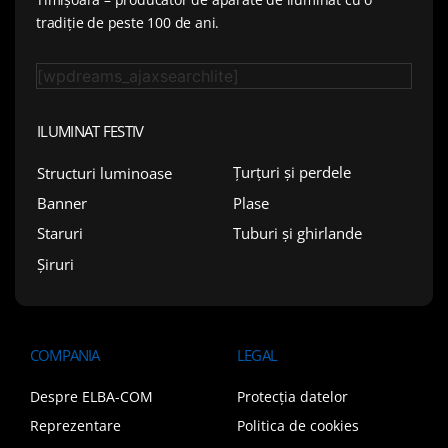
tradiție de peste 100 de ani.
[wpdreams_ajaxsearchlite]
ILUMINAT FESTIV
Țurțuri și perdele
Structuri luminoase
Plase
Banner
Tuburi și ghirlande
Staruri
Șiruri
COMPANIA
LEGAL
Despre ELBA-COM
Protecția datelor
Reprezentare
Politica de cookies