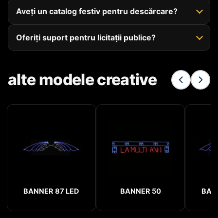
Aveți un catalog festiv pentru descărcare?
Oferiți suport pentru licitații publice?
alte modele creative
BANNER 87 LED
BANNER 50
BAN