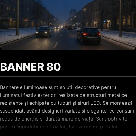
BANNER 80
Bannerele luminoase sunt soluții decorative pentru
iluminatul festiv exterior, realizate pe structuri metalice
rezistente și echipate cu tuburi și șiruri LED. Se montează
suspendat, având designuri variate și elegante, cu consum
redus de energie și durată mare de viață. Sunt potrivite
pentru împodobirea străzilor, bulevardelor, piețelor
publice, clădirilor și centrelor comerciale în perioada