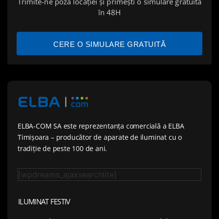
Trimite-ne poza locației și primești o simulare gratuită
în 48H
CERE O SIMULARE GRATUITĂ
ELBA-COM SA este reprezentanța comercială a ELBA
Timișoara – producător de aparate de iluminat cu o
tradiție de peste 100 de ani.
[wpdreams_ajaxsearchlite]
ILUMINAT FESTIV