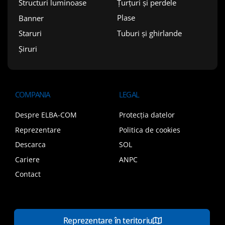
Țurțuri și perdele
Structuri luminoase
Plase
Banner
Tuburi și ghirlande
Staruri
Șiruri
COMPANIA
LEGAL
Despre ELBA-COM
Protecția datelor
Reprezentare
Politica de cookies
Descarca
SOL
Cariere
ANPC
Contact
Reprezentare în teritoriu