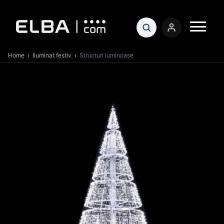
Home
›
Iluminat festiv
›
Structuri luminoase