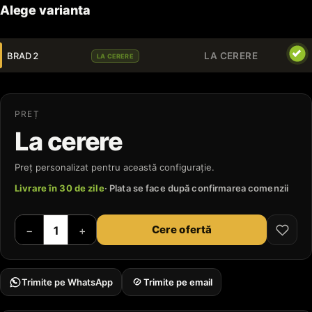
Alege varianta
BRAD 2
LA CERERE
LA CERERE
PREȚ
La cerere
Preț personalizat pentru această configurație.
Livrare în 30 de zile
· Plata se face după confirmarea comenzii
Cere ofertă
−
+
Trimite pe WhatsApp
Trimite pe email