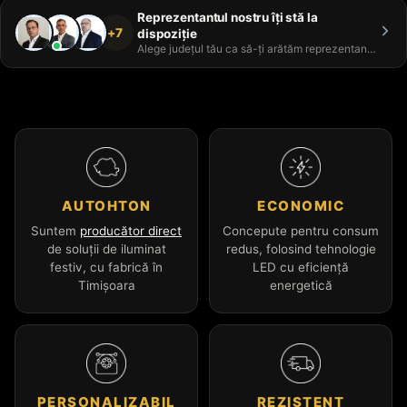
Reprezentantul nostru îți stă la
+7
dispoziție
Alege județul tău ca să-ți arătăm reprezentantul
AUTOHTON
ECONOMIC
Suntem
producător direct
Concepute pentru consum
de soluții de iluminat
redus, folosind tehnologie
festiv, cu fabrică în
LED cu eficiență
Timișoara
energetică
PERSONALIZABIL
REZISTENT