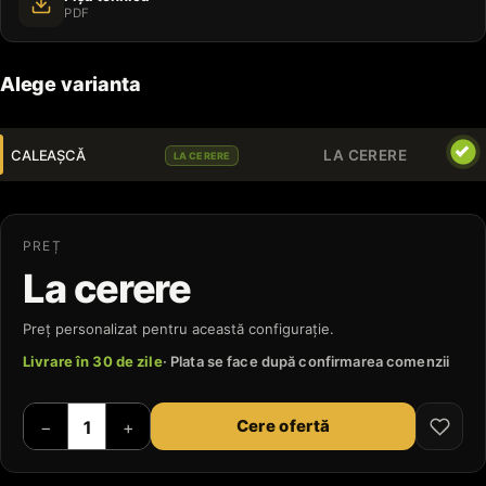
PDF
Alege varianta
CALEAȘCĂ
LA CERERE
LA CERERE
PREȚ
La cerere
Preț personalizat pentru această configurație.
Livrare în 30 de zile
· Plata se face după confirmarea comenzii
Cere ofertă
−
+