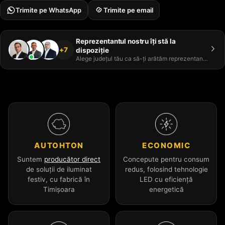
Trimite pe WhatsApp
Trimite pe email
Reprezentantul nostru îți stă la
+7
dispoziție
Alege județul tău ca să-ți arătăm reprezentantul
AUTOHTON
ECONOMIC
Suntem
producător direct
Concepute pentru consum
de soluții de iluminat
redus, folosind tehnologie
festiv, cu fabrică în
LED cu eficiență
Timișoara
energetică