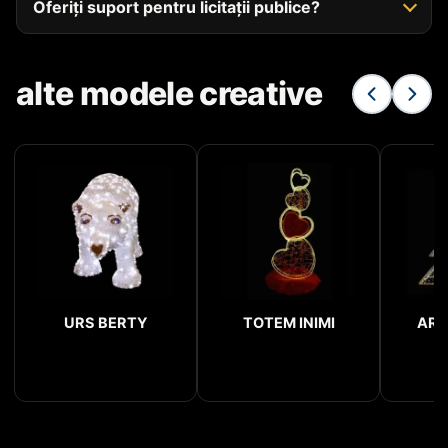
Oferiți suport pentru licitații publice?
alte modele creative
URS BERTY
TOTEM INIMI
ARC