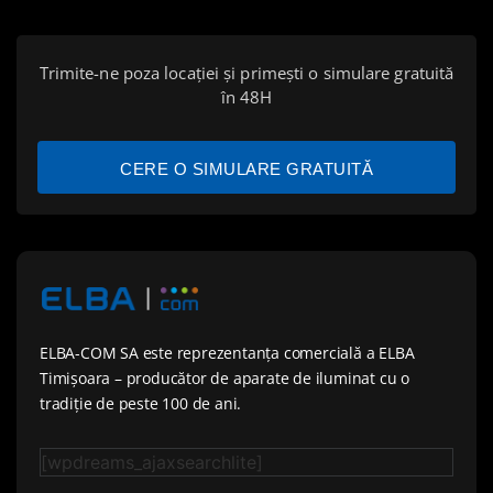
Trimite-ne poza locației și primești o simulare gratuită
în 48H
CERE O SIMULARE GRATUITĂ
ELBA-COM SA este reprezentanța comercială a ELBA
Timișoara – producător de aparate de iluminat cu o
tradiție de peste 100 de ani.
[wpdreams_ajaxsearchlite]