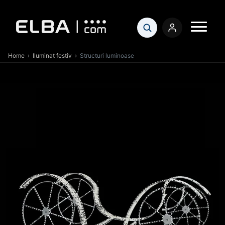
Home
›
Iluminat festiv
›
Structuri luminoase