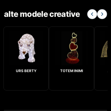
alte modele creative
URS BERTY
TOTEM INIMI
A