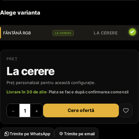
Alege varianta
FÂNTÂNĂ RGB
LA CERERE
LA CERERE
PREȚ
La cerere
Preț personalizat pentru această configurație.
Livrare în 30 de zile
· Plata se face după confirmarea comenzii
Cere ofertă
−
+
Trimite pe WhatsApp
Trimite pe email