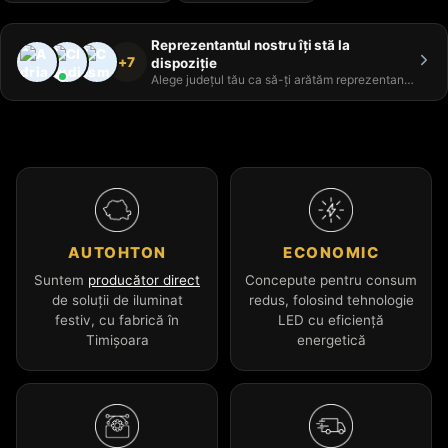
Reprezentantul nostru îți stă la
+7
dispoziție
Alege județul tău ca să-ți arătăm reprezentantul
AUTOHTON
ECONOMIC
Suntem
producător direct
Concepute pentru consum
de soluții de iluminat
redus, folosind tehnologie
festiv, cu fabrică în
LED cu eficiență
Timișoara
energetică