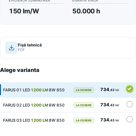
EFICIENȚĂ LUMINOASĂ
DURATĂ VIAȚĂ
150 lm/W
50.000 h
Fișă tehnică
PDF
Alege varianta
734
FARUS 01 LED
1200 LM
8W 850
,43
lei
LA CERERE
734
FARUS 02 LED
1200 LM
8W 850
,43
lei
LA CERERE
734
FARUS 03 LED
1200 LM
8W 850
,43
lei
LA CERERE