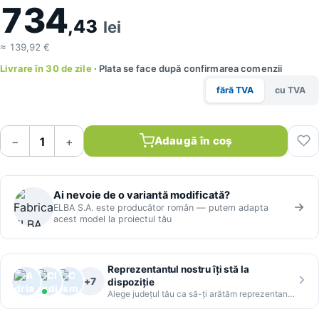
734
,43
lei
≈ 139,92 €
Livrare în 30 de zile
· Plata se face după confirmarea comenzii
fără TVA
cu TVA
Adaugă în coș
−
+
Ai nevoie de o variantă modificată?
ELBA S.A. este producător român — putem adapta
acest model la proiectul tău
Reprezentantul nostru îți stă la
+7
dispoziție
Alege județul tău ca să-ți arătăm reprezentantul