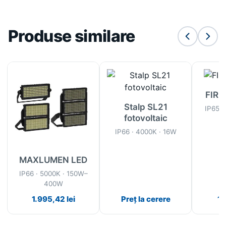
Produse similare
FIRE
Stalp SL21
IP65 ·
fotovoltaic
IP66 · 4000K · 16W
MAXLUMEN LED
IP66 · 5000K · 150W–
400W
1.995,42
lei
Preț la cerere
1.