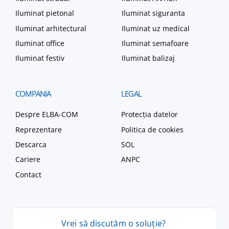
Iluminat pietonal
Iluminat siguranta
Iluminat arhitectural
Iluminat uz medical
Iluminat office
Iluminat semafoare
Iluminat festiv
Iluminat balizaj
COMPANIA
LEGAL
Despre ELBA-COM
Protecția datelor
Reprezentare
Politica de cookies
Descarca
SOL
Cariere
ANPC
Contact
Vrei
să
discutăm
o
soluție
?