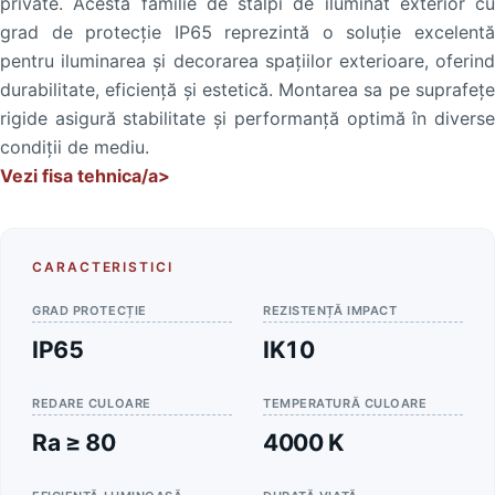
private. Acesta familie de stâlpi de iluminat exterior cu
grad de protecție IP65 reprezintă o soluție excelentă
pentru iluminarea și decorarea spațiilor exterioare, oferind
durabilitate, eficiență și estetică. Montarea sa pe suprafețe
rigide asigură stabilitate și performanță optimă în diverse
condiții de mediu.
Vezi fisa tehnica/a>
CARACTERISTICI
GRAD PROTECȚIE
REZISTENȚĂ IMPACT
IP65
IK10
REDARE CULOARE
TEMPERATURĂ CULOARE
Ra ≥ 80
4000 K