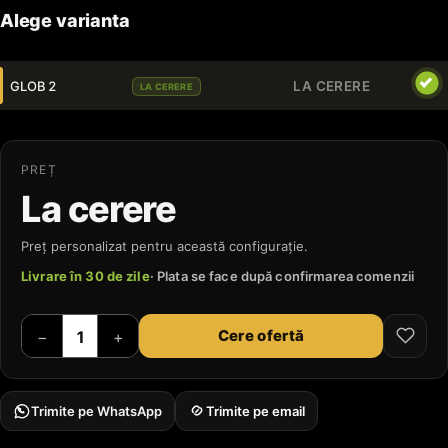
Alege varianta
GLOB 2
LA CERERE
LA CERERE
PREȚ
La cerere
Preț personalizat pentru această configurație.
Livrare în 30 de zile
· Plata se face după confirmarea comenzii
Cere ofertă
−
+
Trimite pe WhatsApp
Trimite pe email