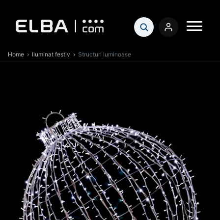
Home
›
Iluminat festiv
›
Structuri luminoase