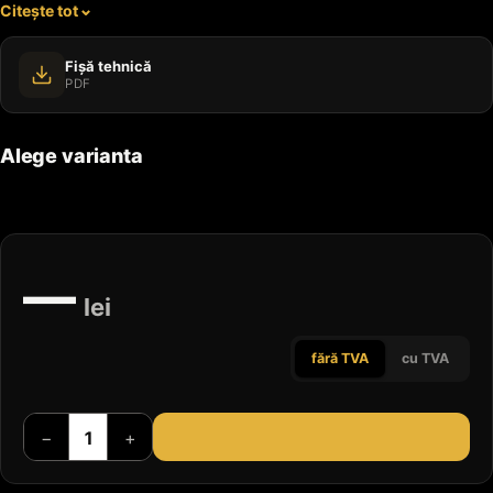
Citește tot
Fișă tehnică
PDF
Alege varianta
—
lei
fără TVA
cu TVA
−
+