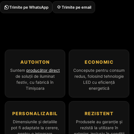
Trimite pe WhatsApp
Trimite pe email
AUTOHTON
ECONOMIC
Suntem
producător direct
Concepute pentru consum
de soluții de iluminat
redus, folosind tehnologie
festiv, cu fabrică în
LED cu eficiență
Timișoara
energetică
PERSONALIZABIL
REZISTENT
Dimensiunile și detaliile
Produsele au garanție și
pot fi adaptate la cerere,
rezistă la utilizare în
pentru o integrare
exterior, inclusiv în condiții