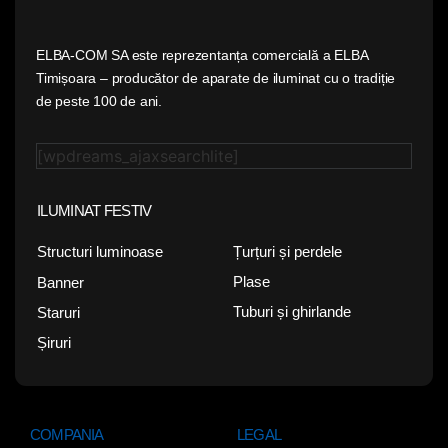
ELBA-COM SA este reprezentanța comercială a ELBA
Timișoara – producător de aparate de iluminat cu o tradiție
de peste 100 de ani.
[wpdreams_ajaxsearchlite]
ILUMINAT FESTIV
Țurțuri și perdele
Structuri luminoase
Plase
Banner
Tuburi și ghirlande
Staruri
Șiruri
COMPANIA
LEGAL