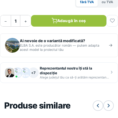
fără TVA
cu TVA
Adaugă în coș
−
+
Ai nevoie de o variantă modificată?
ELBA S.A. este producător român — putem adapta
acest model la proiectul tău
Reprezentantul nostru îți stă la
+7
dispoziție
Alege județul tău ca să-ți arătăm reprezentantul
Produse similare