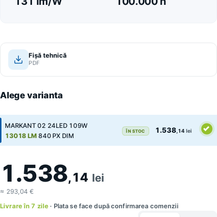
131 lm/W
100.000 h
Fișă tehnică
PDF
Alege varianta
MARKANT 02 24LED 109W
1.538
,14
lei
ÎN STOC
13018 LM
840 PX DIM
1.538
,14
lei
≈ 293,04 €
Livrare în 7 zile
· Plata se face după confirmarea comenzii