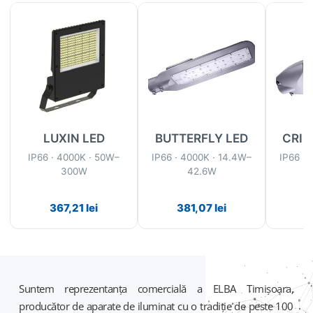
LUXIN LED
BUTTERFLY LED
CRIO
IP66 · 4000K · 50W–
IP66 · 4000K · 14.4W–
IP66 · 
300W
42.6W
367,21
lei
381,07
lei
6
Suntem reprezentanța comercială a ELBA Timișoara,
producător de aparate de iluminat cu o tradiție de peste 100