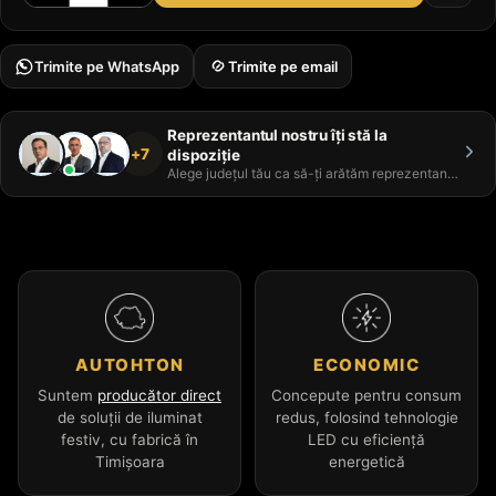
Trimite pe WhatsApp
Trimite pe email
Reprezentantul nostru îți stă la
+7
dispoziție
Alege județul tău ca să-ți arătăm reprezentantul
AUTOHTON
ECONOMIC
Suntem
producător direct
Concepute pentru consum
de soluții de iluminat
redus, folosind tehnologie
festiv, cu fabrică în
LED cu eficiență
Timișoara
energetică