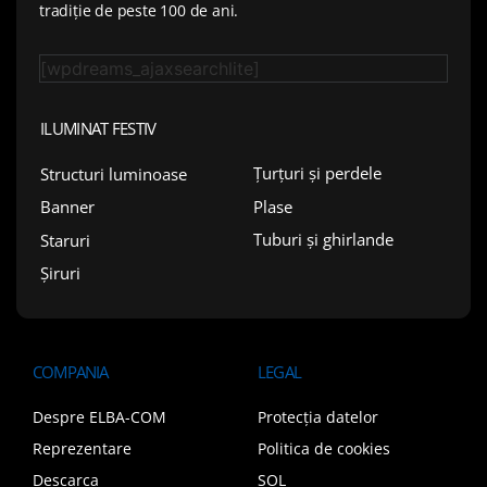
tradiție de peste 100 de ani.
[wpdreams_ajaxsearchlite]
ILUMINAT FESTIV
Țurțuri și perdele
Structuri luminoase
Plase
Banner
Tuburi și ghirlande
Staruri
Șiruri
COMPANIA
LEGAL
Despre ELBA-COM
Protecția datelor
Reprezentare
Politica de cookies
Descarca
SOL