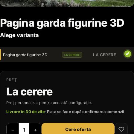
Pagina garda figurine 3D
Alege varianta
Pagina garda figurine 3D
LA CERERE
LA CERERE
PREȚ
La cerere
Preț personalizat pentru această configurație.
Livrare în 30 de zile
· Plata se face după confirmarea comenzii
Cere ofertă
−
+