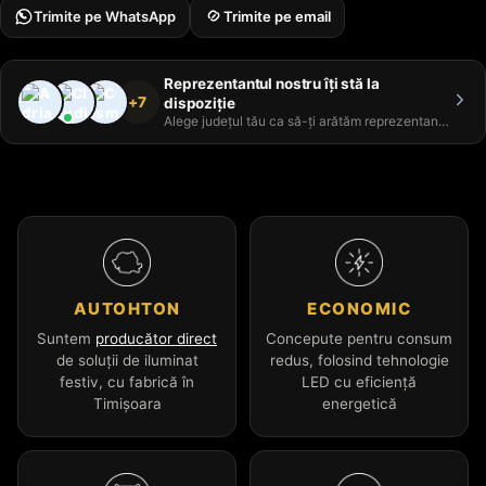
Trimite pe WhatsApp
Trimite pe email
Reprezentantul nostru îți stă la
+7
dispoziție
Alege județul tău ca să-ți arătăm reprezentantul
AUTOHTON
ECONOMIC
Suntem
producător direct
Concepute pentru consum
de soluții de iluminat
redus, folosind tehnologie
festiv, cu fabrică în
LED cu eficiență
Timișoara
energetică