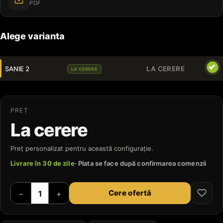
PDF
Alege varianta
SANIE 2
LA CERERE
LA CERERE
PREȚ
La cerere
Preț personalizat pentru această configurație.
Livrare în 30 de zile
· Plata se face după confirmarea comenzii
Cere ofertă
−
+