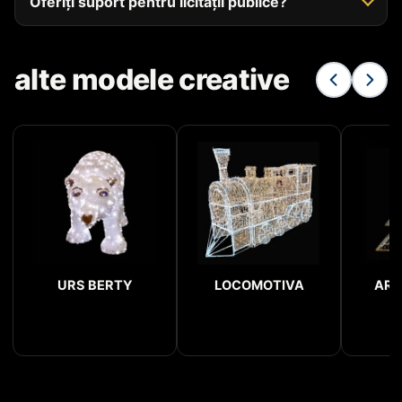
Oferiți suport pentru licitații publice?
alte modele creative
URS BERTY
LOCOMOTIVA
ARC