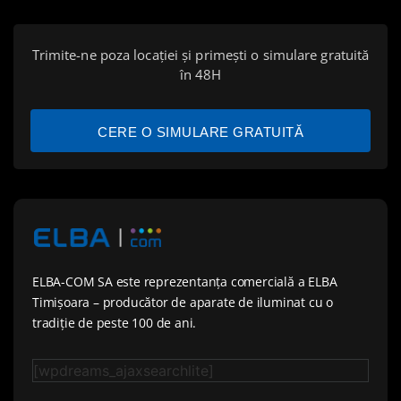
Trimite-ne poza locației și primești o simulare gratuită
în 48H
CERE O SIMULARE GRATUITĂ
ELBA-COM SA este reprezentanța comercială a ELBA
Timișoara – producător de aparate de iluminat cu o
tradiție de peste 100 de ani.
[wpdreams_ajaxsearchlite]