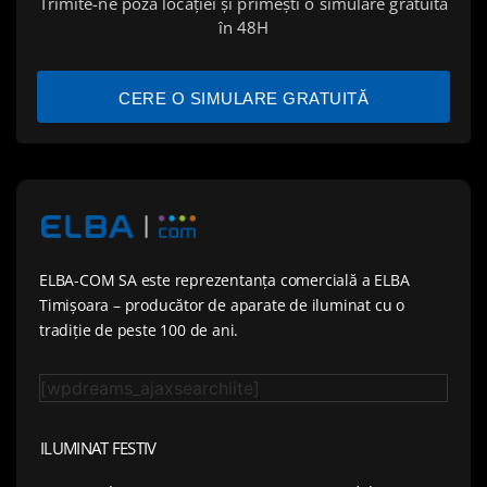
Trimite-ne poza locației și primești o simulare gratuită
în 48H
CERE O SIMULARE GRATUITĂ
ELBA-COM SA este reprezentanța comercială a ELBA
Timișoara – producător de aparate de iluminat cu o
tradiție de peste 100 de ani.
[wpdreams_ajaxsearchlite]
ILUMINAT FESTIV