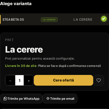
Alege varianta
STEA BETA 05
LA CERERE
LA CERERE
PREȚ
La cerere
Preț personalizat pentru această configurație.
Livrare în 30 de zile
· Plata se face după confirmarea comenzii
Cere ofertă
−
+
Trimite pe WhatsApp
Trimite pe email