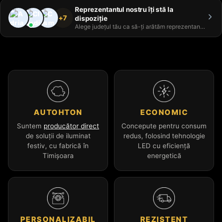
Reprezentantul nostru îți stă la
+7
dispoziție
Alege județul tău ca să-ți arătăm reprezentantul
AUTOHTON
ECONOMIC
Suntem
producător direct
Concepute pentru consum
de soluții de iluminat
redus, folosind tehnologie
festiv, cu fabrică în
LED cu eficiență
Timișoara
energetică
PERSONALIZABIL
REZISTENT