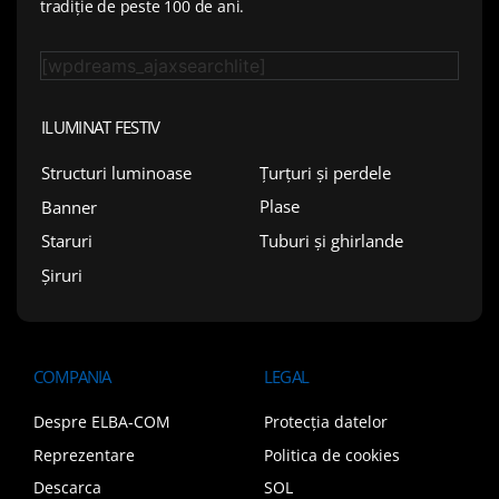
tradiție de peste 100 de ani.
[wpdreams_ajaxsearchlite]
ILUMINAT FESTIV
Țurțuri și perdele
Structuri luminoase
Plase
Banner
Tuburi și ghirlande
Staruri
Șiruri
COMPANIA
LEGAL
Despre ELBA-COM
Protecția datelor
Reprezentare
Politica de cookies
Descarca
SOL