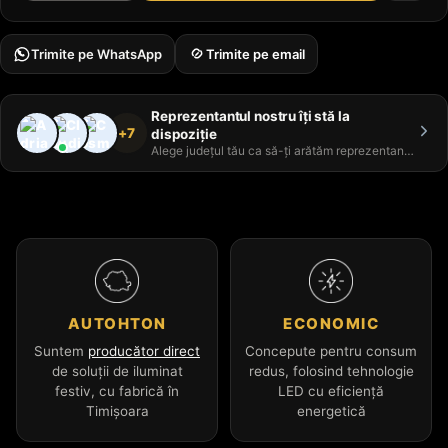
Trimite pe WhatsApp
Trimite pe email
Reprezentantul nostru îți stă la
+7
dispoziție
Alege județul tău ca să-ți arătăm reprezentantul
AUTOHTON
ECONOMIC
Suntem
producător direct
Concepute pentru consum
de soluții de iluminat
redus, folosind tehnologie
festiv, cu fabrică în
LED cu eficiență
Timișoara
energetică