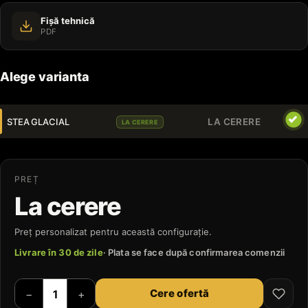
Fișă tehnică
PDF
Alege varianta
STEA GLACIAL
LA CERERE
LA CERERE
PREȚ
La cerere
Preț personalizat pentru această configurație.
Livrare în 30 de zile
· Plata se face după confirmarea comenzii
Cere ofertă
−
+