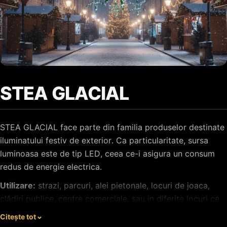
STEA GLACIAL
STEA GLACIAL face parte din familia produselor destinate
iluminatului festiv de exterior. Ca particularitate, sursa
luminoasa este de tip LED, ceea ce-i asigura un consum
redus de energie electrica.
Utilizare:
strazi, parcuri, alei pietonale, locuri de joaca,
clădiri publice, centre comerciale, sau in diferite locuri ce
se doresc a fi impodobite pentru Sarbatorile de iarna.
Citește tot