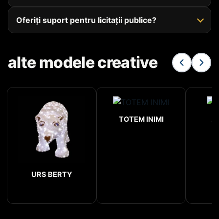
Oferiți suport pentru licitații publice?
alte modele creative
TOTEM INIMI
A
URS BERTY