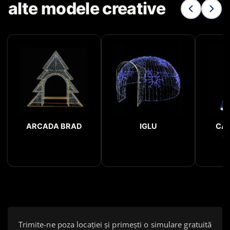
alte modele creative
ARCADA BRAD
IGLU
CA
C
Trimite-ne poza locației și primești o simulare gratuită