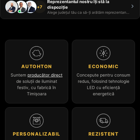
Reprezentantul nostru îți stă la
+7
dispoziție
Alege județul tău ca să-ți arătăm reprezentantul
AUTOHTON
ECONOMIC
Suntem
producător direct
Concepute pentru consum
de soluții de iluminat
redus, folosind tehnologie
festiv, cu fabrică în
LED cu eficiență
Timișoara
energetică
PERSONALIZABIL
REZISTENT