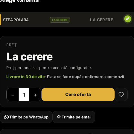
Alege varianta
STEA POLARA
LA CERERE
LA CERERE
PREȚ
La cerere
Preț personalizat pentru această configurație.
Livrare în 30 de zile
· Plata se face după confirmarea comenzii
Cere ofertă
−
+
Trimite pe WhatsApp
Trimite pe email