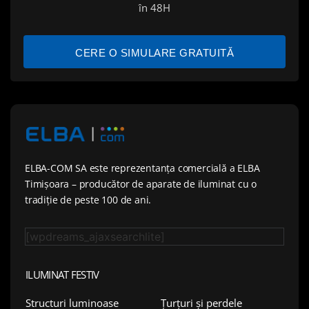
în 48H
CERE O SIMULARE GRATUITĂ
ELBA-COM SA este reprezentanța comercială a ELBA
Timișoara – producător de aparate de iluminat cu o
tradiție de peste 100 de ani.
[wpdreams_ajaxsearchlite]
ILUMINAT FESTIV
Țurțuri și perdele
Structuri luminoase