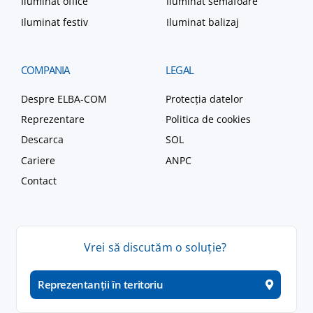
Iluminat office
Iluminat semafoare
Iluminat festiv
Iluminat balizaj
COMPANIA
LEGAL
Despre ELBA-COM
Protecția datelor
Reprezentare
Politica de cookies
Descarca
SOL
Cariere
ANPC
Contact
Vrei
să
discutăm
o
soluție
?
Reprezentanții în teritoriu