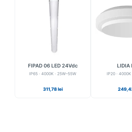
FIPAD 06 LED 24Vdc
LIDIA
IP65 · 4000K · 25W–55W
IP20 · 4000K
311,78
lei
249,4