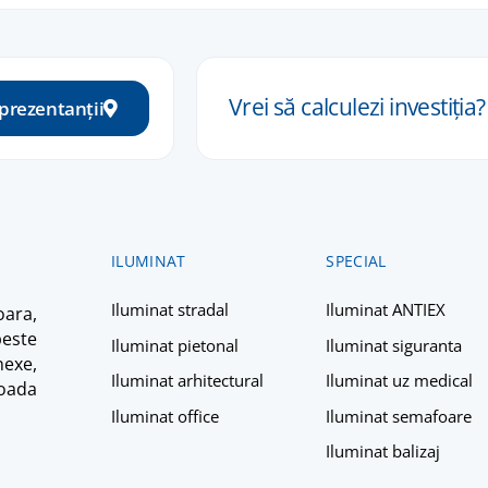
Vrei să calculezi
investiția
?
eprezentanții
ILUMINAT
SPECIAL
Iluminat stradal
Iluminat ANTIEX
ara,
peste
Iluminat pietonal
Iluminat siguranta
nexe,
Iluminat arhitectural
Iluminat uz medical
ioada
Iluminat office
Iluminat semafoare
Iluminat balizaj