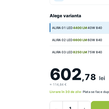
Alege varianta
ALIRA 01 LED
4400 LM
40W 840
ALIRA 02 LED
6600 LM
60W 840
ALIRA 03 LED
8250 LM
75W 840
602
,78
lei
≈ 114,84 €
Livrare în 30 de zile
· Plata se face d
−
+