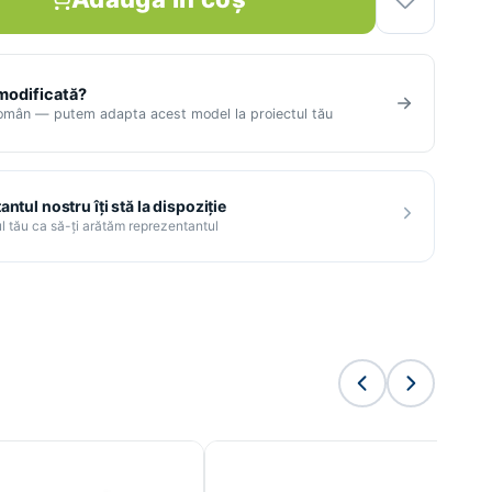
 modificată?
român — putem adapta acest model la proiectul tău
ntul nostru îți stă la dispoziție
l tău ca să-ți arătăm reprezentantul