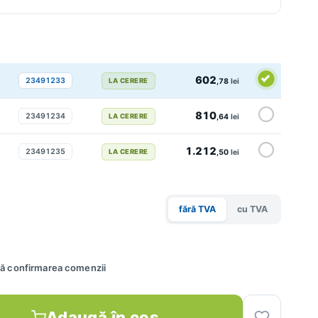
602
23491233
LA CERERE
,78
lei
810
23491234
LA CERERE
,64
lei
1.212
23491235
LA CERERE
,50
lei
fără TVA
cu TVA
upă confirmarea comenzii
Adaugă în coș