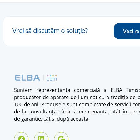
Vrei
să
discutăm
o
soluție
?
Vezi r
Suntem reprezentanța comercială a ELBA Timișo
producător de aparate de iluminat cu o tradiție de 
100 de ani. Produsele sunt completate de servicii co
de la consultanță până la mentenanță, atât în per
de garanție, cât și după aceasta.