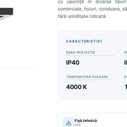
cu ușurință în diverse tipuri 
comerciale, holuri, coridoare, să
fără umiditate ridicată.
CARACTERISTICI
GRAD PROTECȚIE
R
IP40
TEMPERATURĂ CULOARE
E
4000 K
Fișă tehnică
PDF