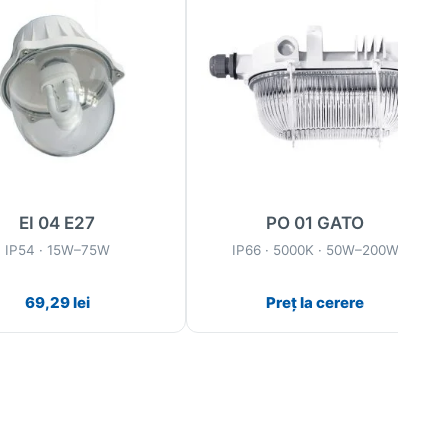
EI 04 E27
PO 01 GATO
IP54 · 15W–75W
IP66 · 5000K · 50W–200W
69,29
lei
Preț la cerere