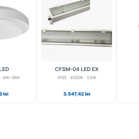
 LED
CFSM-04 LED EX
 · 8W–18W
IP65 · 4000K · 53W
3
lei
3.547,42
lei