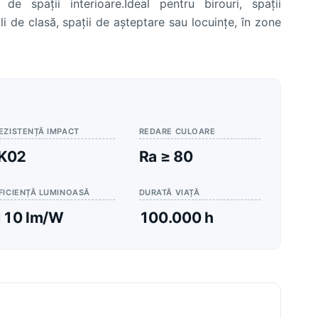
de spații interioare.Ideal pentru birouri, spații
li de clasă, spații de așteptare sau locuințe, în zone
EZISTENȚĂ IMPACT
REDARE CULOARE
IK02
Ra ≥ 80
FICIENȚĂ LUMINOASĂ
DURATĂ VIAȚĂ
110 lm/W
100.000 h