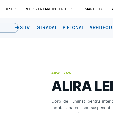
DESPRE
REPREZENTARE ÎN TERITORIU
SMART CITY
C
FESTIV
STRADAL
PIETONAL
ARHITECT
40W –
75W
ALIRA LE
Corp de iluminat pentru interior
montaj aparent sau suspendat. O