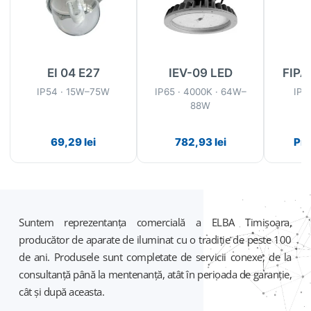
EI 04 E27
IEV-09 LED
FIPA
IP54 · 15W–75W
IP65 · 4000K · 64W–
IP6
88W
69,29
lei
782,93
lei
Pre
Suntem reprezentanța comercială a ELBA Timișoara,
producător de aparate de iluminat cu o tradiție de peste 100
de ani. Produsele sunt completate de servicii conexe, de la
consultanță până la mentenanță, atât în perioada de garanție,
cât și după aceasta.