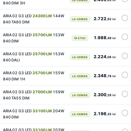
,63
lei
LA CERERE
840 DIM 3H
ARIA 02 G3 LED
24300 LM
144W
2.722
,92
lei
LA CERERE
840 TA60 DIM
ARIA 02 G3 LED
25700 LM
153W
1.988
,49
lei
ÎN STOC
840 DIM
ARIA 02 G3 LED
25700 LM
153W
2.224
,06
lei
LA CERERE
840 DALI
ARIA 02 G3 LED
25700 LM
155W
2.348
,78
lei
LA CERERE
840 DIM 1H
ARIA 02 G3 LED
27000 LM
159W
2.300
,28
lei
LA CERERE
840 TA55 DIM
ARIA 02 G3 LED
33100 LM
204W
2.196
,35
lei
LA CERERE
840 DIM
ARIA 02 G3 LED
33100 LM
203W