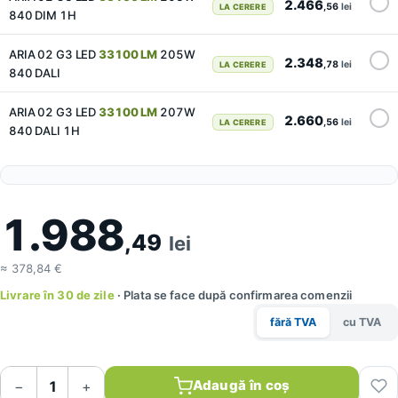
2.466
,56
lei
LA CERERE
840 DIM 1H
ARIA 02 G3 LED
33100 LM
205W
2.348
,78
lei
LA CERERE
840 DALI
ARIA 02 G3 LED
33100 LM
207W
2.660
,56
lei
LA CERERE
840 DALI 1H
1.988
,49
lei
≈ 378,84 €
Livrare în 30 de zile
· Plata se face după confirmarea comenzii
fără TVA
cu TVA
Adaugă în coș
−
+