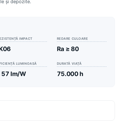
le și depozite.
EZISTENȚĂ IMPACT
REDARE CULOARE
IK06
Ra ≥ 80
FICIENȚĂ LUMINOASĂ
DURATĂ VIAȚĂ
157 lm/W
75.000 h