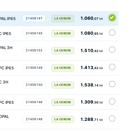
1.060
AL IP65
21456147
LA CERERE
,07
lei
1.080
 IP65
21456145
LA CERERE
,85
lei
PAL 3H
1.510
21456152
LA CERERE
,42
lei
1.413
PC IP65
21456149
LA CERERE
,42
lei
C 3H
1.538
21456150
LA CERERE
,14
lei
1.309
PC IP65
21456146
LA CERERE
,50
lei
OPAL
1.288
21456148
LA CERERE
,71
lei