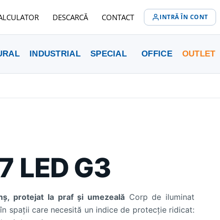
ALCULATOR
DESCARCĂ
CONTACT
INTRĂ ÎN CONT
URAL
INDUSTRIAL
SPECIAL
OFFICE
OUTLET
7 LED G3
nș, protejat la praf și umezeală
Corp de iluminat
 în spații care necesită un indice de protecție ridicat: