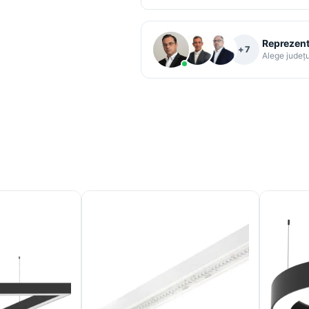
Reprezenta
+7
Alege județu