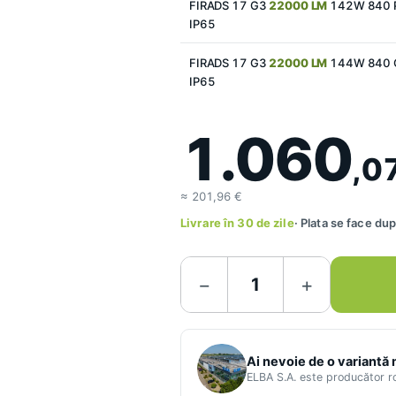
FIRADS 17 G3
22000 LM
142W 840 
IP65
FIRADS 17 G3
22000 LM
144W 840 
IP65
1.060
,0
≈ 201,96 €
Livrare în 30 de zile
· Plata se face d
−
+
Ai nevoie de o variantă
ELBA S.A. este producător 