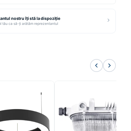
ntul nostru îți stă la dispoziție
l tău ca să-ți arătăm reprezentantul