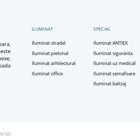
ILUMINAT
SPECIAL
Iluminat stradal
Iluminat ANTIEX
ara,
peste
Iluminat pietonal
Iluminat siguranta
nexe,
Iluminat arhitectural
Iluminat uz medical
ioada
Iluminat office
Iluminat semafoare
Iluminat balizaj
08765