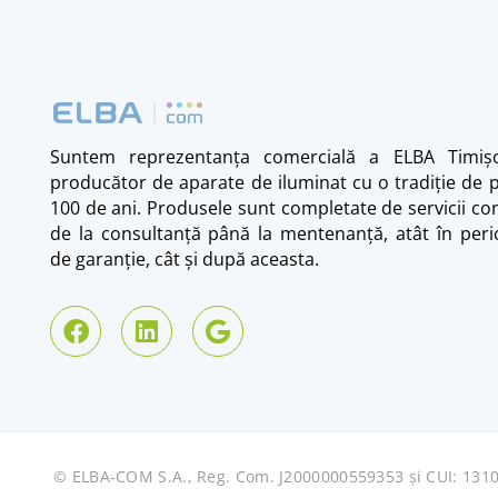
Suntem reprezentanța comercială a ELBA Timișo
producător de aparate de iluminat cu o tradiție de 
100 de ani. Produsele sunt completate de servicii co
de la consultanță până la mentenanță, atât în per
de garanție, cât și după aceasta.
© ELBA-COM S.A., Reg. Com. J2000000559353 și CUI: 131