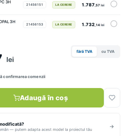
PC 3H
1.787
21456151
LA CERERE
,57
lei
OPAL 3H
1.732
21456153
LA CERERE
,14
lei
fără TVA
cu TVA
7
lei
upă confirmarea comenzii
Adaugă în coș
 modificată?
român — putem adapta acest model la proiectul tău