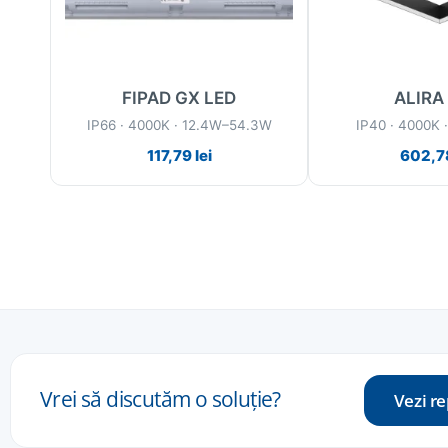
FIPAD GX LED
ALIRA
W
IP66 · 4000K · 12.4W–54.3W
IP40 · 4000K
117,79
lei
602,7
Vrei
să
discutăm
o
soluție
?
Vezi r