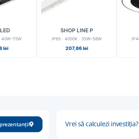
 LED
SHOP LINE P
 · 40W–75W
IP65 · 4000K · 35W–58W
IP4
8
lei
207,86
lei
Vrei să calculezi
investiția
?
eprezentanții