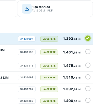
Fișă tehnică
AVIS 02M · PDF
1.392
34431094
LA CERERE
,64
lei
DIM
1.461
34431133
LA CERERE
,92
lei
1.475
34431111
LA CERERE
,78
lei
1.510
P3 DIM
34431099
LA CERERE
,42
lei
1.392
34431287
LA CERERE
,64
lei
1.406
34431288
LA CERERE
,50
lei