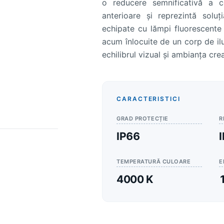
o reducere semnificativă a c
anterioare şi reprezintă soluţ
echipate cu lămpi fluorescente
acum înlocuite de un corp de il
echilibrul vizual şi ambianţa cre
CARACTERISTICI
GRAD PROTECȚIE
R
IP66
TEMPERATURĂ CULOARE
E
4000 K