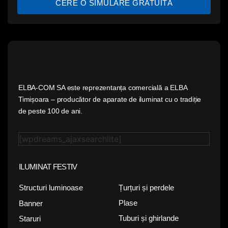
CERE O SIMULARE GRATUITĂ
ELBA-COM SA este reprezentanța comercială a ELBA
Timișoara – producător de aparate de iluminat cu o tradiție
de peste 100 de ani.
[wpdreams_ajaxsearchlite]
ILUMINAT FESTIV
Țurțuri și perdele
Structuri luminoase
Plase
Banner
Tuburi și ghirlande
Staruri