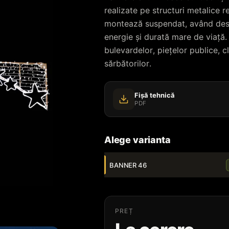
realizate pe structuri metalice re
montează suspendat, având desi
energie și durată mare de viață.
bulevardelor, piețelor publice, c
sărbătorilor.
Fișă tehnică
PDF
Alege varianta
BANNER 46
PREȚ