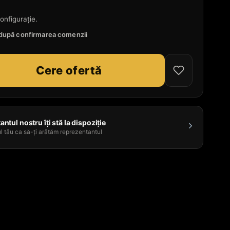
onfigurație.
e după confirmarea comenzii
Cere ofertă
ntul nostru îți stă la dispoziție
l tău ca să-ți arătăm reprezentantul