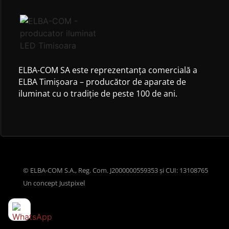
ELBA-COM SA este reprezentanța comercială a
ELBA Timișoara – producător de aparate de
iluminat cu o tradiție de peste 100 de ani.
© ELBA-COM S.A., Reg. Com. J2000000559353 și CUI: 13108765
Un concept
Justpixel