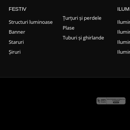
FESTIV
ILUM
Țurțuri și perdele
Structuri luminoase
Ilumi
Plase
Banner
Ilumi
Tuburi și ghirlande
Staruri
Ilumi
Șiruri
Ilumi