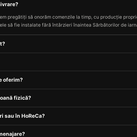
livrare?
em pregătiți să onorăm comenzile la timp, cu producție proprie
ele să fie instalate fără întârzieri înaintea Sărbătorilor de iar
it?
e oferim?
oană fizică?
ri sau în HoReCa?
menajare?