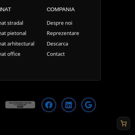
INAT
COMPANIA
nat stradal
Despre n
oi
nat pietonal
Reprezentare
nat arhitectural
Descarca
nat office
Contact