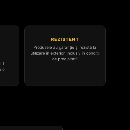
REZISTENT
Produsele au garanție și rezistă la
utilizare în exterior, inclusiv în condiții
L
de precipitații
t fi
u o