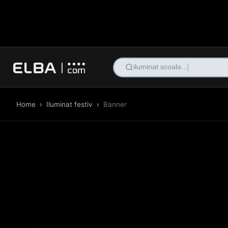
ilumin
Home
›
Iluminat festiv
›
Banner