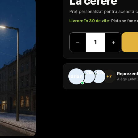
La cerere
Preț personalizat pentru această c
Livrare în 30 de zile
· Plata se fac
−
+
Reprezenta
+7
Alege județu