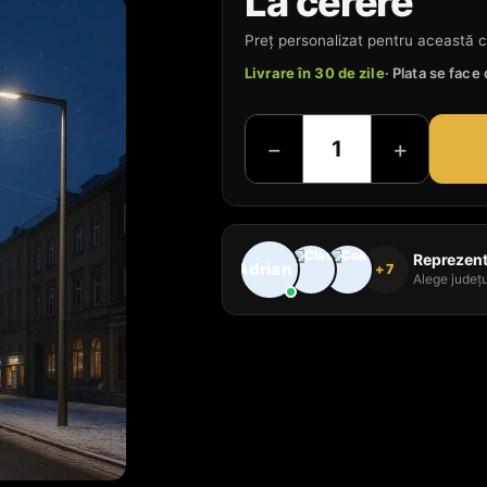
La cerere
Preț personalizat pentru această c
Livrare în 30 de zile
· Plata se fac
−
+
Reprezenta
+7
Alege județu