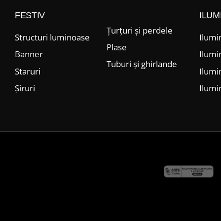
FESTIV
ILUM
Țurțuri și perdele
Structuri luminoase
Ilumi
Plase
Banner
Ilumi
Tuburi și ghirlande
Staruri
Ilumi
Șiruri
Ilumi