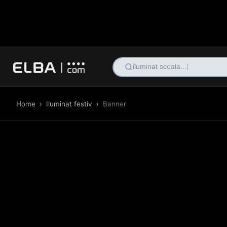
il
Home
›
Iluminat festiv
›
Banner