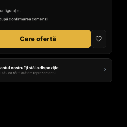
onfigurație.
e după confirmarea comenzii
Cere ofertă
ntul nostru îți stă la dispoziție
l tău ca să-ți arătăm reprezentantul