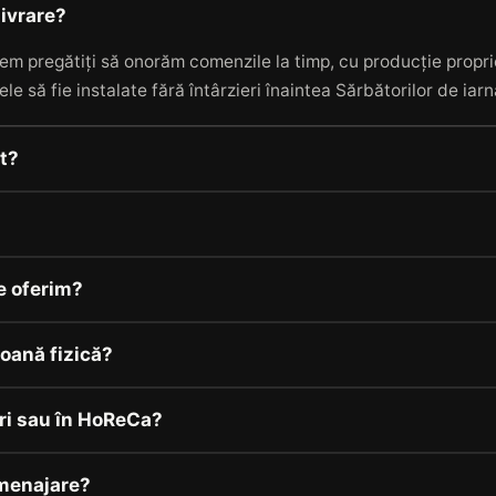
livrare?
em pregătiți să onorăm comenzile la timp, cu producție proprie
ele să fie instalate fără întârzieri înaintea Sărbătorilor de iar
it?
e oferim?
oană fizică?
ri sau în HoReCa?
menajare?