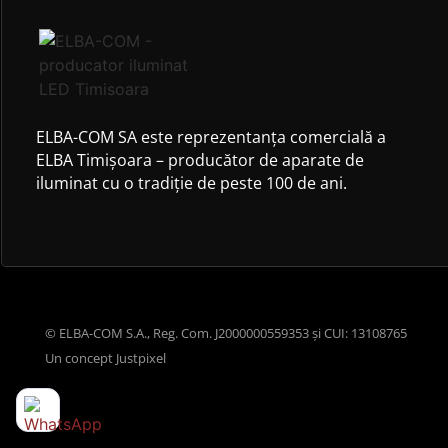
ELBA-COM SA este reprezentanța comercială a
ELBA Timișoara – producător de aparate de
iluminat cu o tradiție de peste 100 de ani.
© ELBA-COM S.A., Reg. Com. J2000000559353 și CUI: 13108765
Un concept
Justpixel