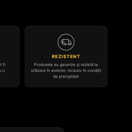
L
REZISTENT
t fi
Produsele au garanție și rezistă la
u o
utilizare în exterior, inclusiv în condiții
de precipitații