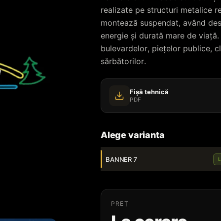
realizate pe structuri metalice re
montează suspendat, având desi
energie și durată mare de viață.
bulevardelor, piețelor publice, c
sărbătorilor.
Fișă tehnică
PDF
Alege varianta
BANNER 7
PREȚ