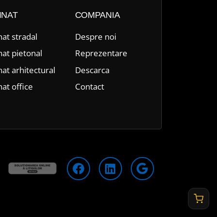
INAT
COMPANIA
nat stradal
Despre n
oi
nat pietonal
Reprezentare
nat arhitectural
Descarca
nat office
Contact