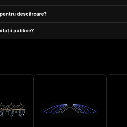
v pentru descărcare?
citații publice?