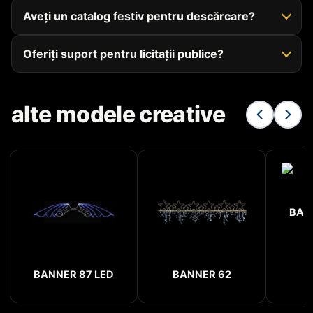
Aveți un catalog festiv pentru descărcare?
Oferiți suport pentru licitații publice?
alte modele creative
BAN
BANNER 87 LED
BANNER 62