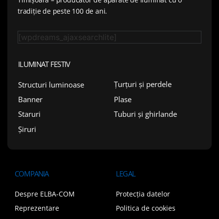
tradiție de peste 100 de ani.
[wpdreams_ajaxsearchlite]
ILUMINAT FESTIV
Țurțuri și perdele
Structuri luminoase
Plase
Banner
Tuburi și ghirlande
Staruri
Șiruri
COMPANIA
LEGAL
Despre ELBA-COM
Protecția datelor
Reprezentare
Politica de cookies