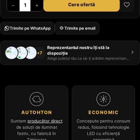
Cere ofertă
−
+
Trimite pe WhatsApp
Trimite pe email
Reprezentantul nostru îți stă la
+7
dispoziție
Alege județul tău ca să-ți arătăm reprezentantul
AUTOHTON
ECONOMIC
Suntem
producător direct
Concepute pentru consum
de soluții de iluminat
redus, folosind tehnologie
festiv, cu fabrică în
LED cu eficiență
Timișoara
energetică