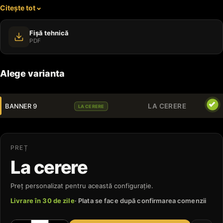
Citește tot
sărbătorilor.
Fișă tehnică
PDF
Alege varianta
BANNER 9
LA CERERE
LA CERERE
PREȚ
La cerere
Preț personalizat pentru această configurație.
Livrare în 30 de zile
· Plata se face după confirmarea comenzii