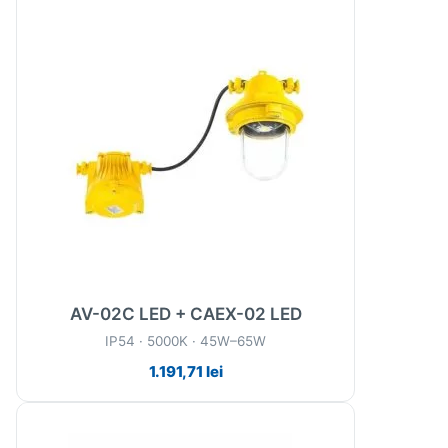
AV-02C LED + CAEX-02 LED
IP54 · 5000K · 45W–65W
1.191,71
lei