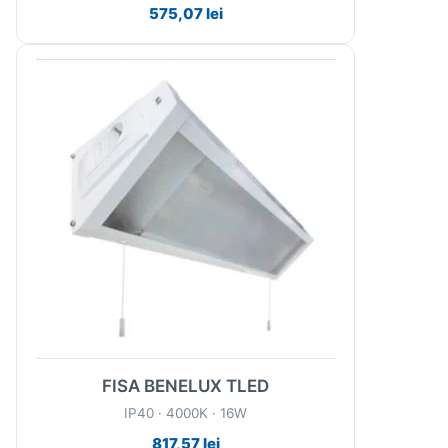
575,07
lei
FISA BENELUX TLED
IP40 · 4000K · 16W
817,57
lei