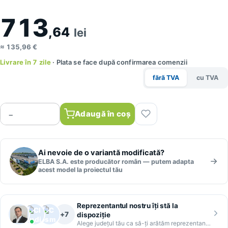
713
,64
lei
≈ 135,96 €
Livrare în 7 zile
· Plata se face după confirmarea comenzii
fără TVA
cu TVA
Adaugă în coș
−
Ai nevoie de o variantă modificată?
+
ELBA S.A. este producător român — putem adapta
acest model la proiectul tău
Reprezentantul nostru îți stă la
+7
dispoziție
Alege județul tău ca să-ți arătăm reprezentantul