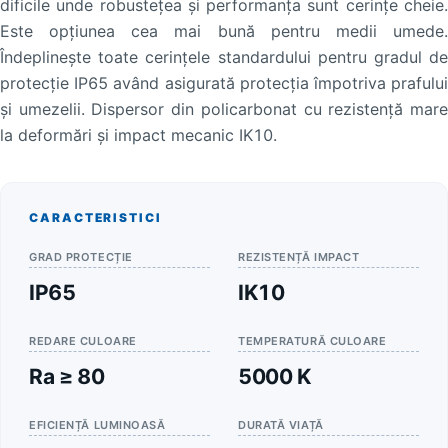
dificile unde robusteţea și performanţa sunt cerinţe cheie.
Este opţiunea cea mai bună pentru medii umede.
Îndeplinește toate cerinţele standardului pentru gradul de
protecţie IP65 având asigurată protecţia împotriva prafului
și umezelii. Dispersor din policarbonat cu rezistenţă mare
la deformări și impact mecanic IK10.
CARACTERISTICI
GRAD PROTECȚIE
REZISTENȚĂ IMPACT
IP65
IK10
REDARE CULOARE
TEMPERATURĂ CULOARE
Ra ≥ 80
5000 K
EFICIENȚĂ LUMINOASĂ
DURATĂ VIAȚĂ