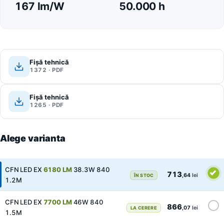
167 lm/W
50.000 h
Fișă tehnică
1372 · PDF
Fișă tehnică
1265 · PDF
Alege varianta
CFN LED EX
6180 LM
38.3W 840
713
,64
lei
ÎN STOC
1.2M
CFN LED EX
7700 LM
46W 840
866
,07
lei
LA CERERE
1.5M