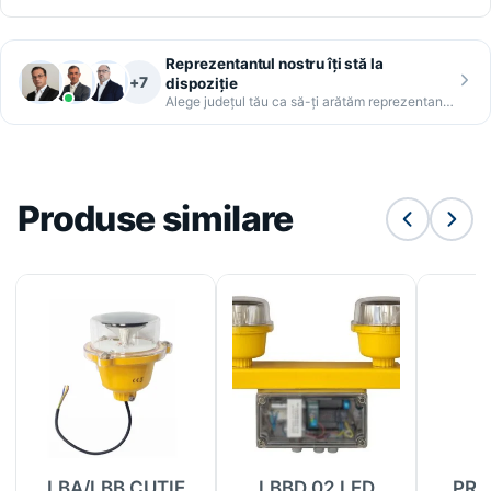
Reprezentantul nostru îți stă la
+7
dispoziție
Alege județul tău ca să-ți arătăm reprezentantul
Produse similare
LBA/LBB CUTIE
LBBD 02 LED
PRI