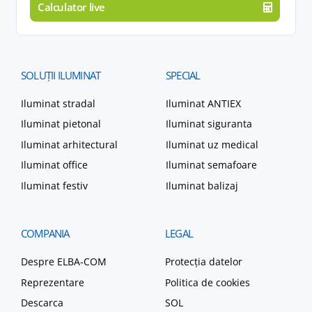
Calculator live
SOLUȚII
ILUMINAT
SPECIAL
Iluminat stradal
Iluminat ANTIEX
Iluminat pietonal
Iluminat siguranta
Iluminat arhitectural
Iluminat uz medical
Iluminat office
Iluminat semafoare
Iluminat festiv
Iluminat balizaj
COMPANIA
LEGAL
Despre ELBA-COM
Protecția datelor
Reprezentare
Politica de cookies
Descarca
SOL