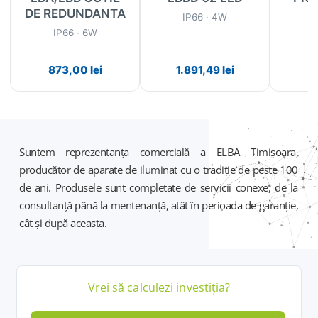
DE REDUNDANTA
IP66 · 4W
I
IP66 · 6W
873,00
lei
1.891,49
lei
7
Suntem reprezentanța comercială a ELBA Timișoara,
producător de aparate de iluminat cu o tradiție de peste 100
de ani. Produsele sunt completate de servicii conexe, de la
consultanță până la mentenanță, atât în perioada de garanție,
cât și după aceasta.
Vrei să calculezi
investiția
?