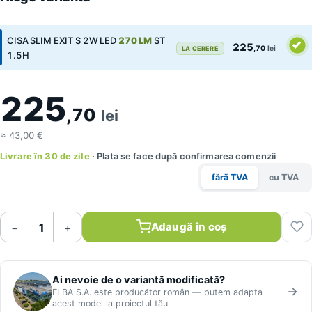
CISA SLIM EXIT S 2W LED
270 LM
ST
225
,70
lei
LA CERERE
1.5H
225
,70
lei
≈ 43,00 €
Livrare în 30 de zile
· Plata se face după confirmarea comenzii
fără TVA
cu TVA
Adaugă în coș
−
+
Ai nevoie de o variantă modificată?
ELBA S.A. este producător român — putem adapta
acest model la proiectul tău