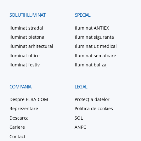
SOLUȚII
ILUMINAT
SPECIAL
Iluminat stradal
Iluminat ANTIEX
Iluminat pietonal
Iluminat siguranta
Iluminat arhitectural
Iluminat uz medical
Iluminat office
Iluminat semafoare
Iluminat festiv
Iluminat balizaj
COMPANIA
LEGAL
Despre ELBA-COM
Protecția datelor
Reprezentare
Politica de cookies
Descarca
SOL
Cariere
ANPC
Contact