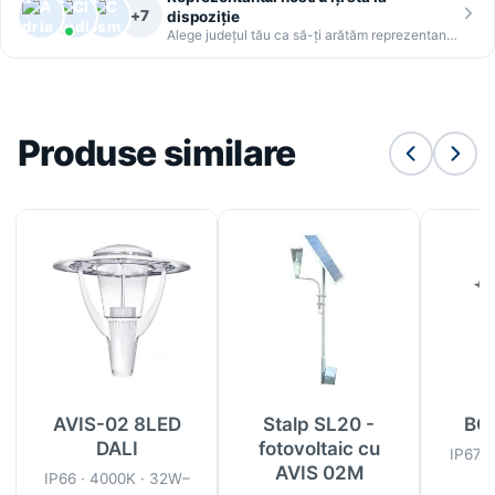
+7
dispoziție
Alege județul tău ca să-ți arătăm reprezentantul
Produse similare
AVIS-02 8LED
Stalp SL20 -
BO
DALI
fotovoltaic cu
IP67 ·
AVIS 02M
IP66 · 4000K · 32W–