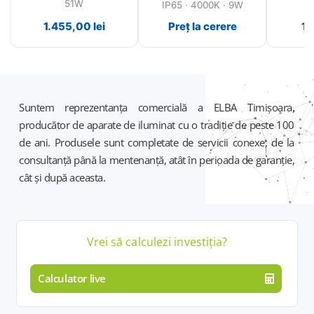
51W
IP65 · 4000K · 9W
1.455,00
lei
Preț la cerere
1.
Suntem reprezentanța comercială a ELBA Timișoara,
producător de aparate de iluminat cu o tradiție de peste 100
de ani. Produsele sunt completate de servicii conexe, de la
consultanță până la mentenanță, atât în perioada de garanție,
cât și după aceasta.
Vrei să calculezi
investiția
?
Calculator live