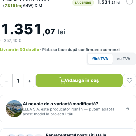
1.531
,21
lei
LA CERERE
(
7315 lm
; 64W) DIM
1.351
,07
lei
≈ 257,40 €
Livrare în 30 de zile
· Plata se face după confirmarea comenzii
fără TVA
cu TVA
Adaugă în coș
−
+
Ai nevoie de o variantă modificată?
ELBA S.A. este producător român — putem adapta
acest model la proiectul tău
Reprezentantul nostru îți stă la