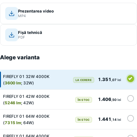
Nivelul perturbaţiilor radioelectrice nu depăşeste
limitele admise în SR EN 55015+A1
Prezentarea video
MP4
Corespunde standardelor pentru corpuri de iluminat: SR
EN 60598-1, SR EN 60598-2-3.
Fișă tehnică
PDF
Alege varianta
FIREFLY 01 32W 4000K
1.351
,07
lei
LA CERERE
(
3600 lm
; 32W)
FIREFLY 01 42W 4000K
1.406
,50
lei
ÎN STOC
(
5246 lm
; 42W)
FIREFLY 01 64W 4000K
1.441
,14
lei
ÎN STOC
(
7315 lm
; 64W)
FIREFLY 01 64W 4000K