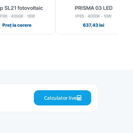
lp SL21 fotovoltaic
PRISMA 03 LED
IP66 · 4000K · 16W
IP65 · 4000K · 10W
Preț la cerere
637,43
lei
Calculator live