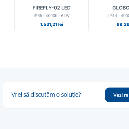
FIREFLY-02 LED
GLOB
W
IP65 · 4000K · 64W
IP44 · 400
1.531,21
lei
69,2
Vrei
să
discutăm
o
soluție
?
Vezi r