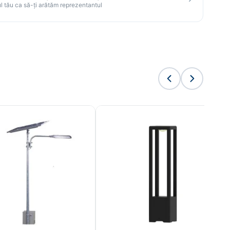
l tău ca să-ți arătăm reprezentantul