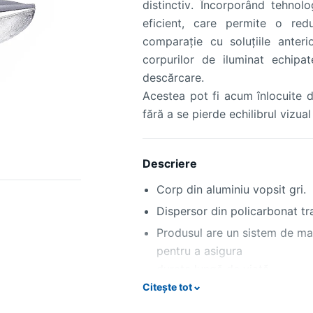
distinctiv. Încorporând tehno
eficient, care permite o red
comparaţie cu soluţiile anteri
corpurilor de iluminat echip
descărcare.
Acestea pot fi acum înlocuite 
fără a se pierde echilibrul vizual
Descriere
Corp din aluminiu vopsit gri.
Dispersor din policarbonat tra
Produsul are un sistem de ma
pentru a asigura
durata lungă de viaţă.
Citește tot
Aparataj (LED driver) inclus 
specifice.