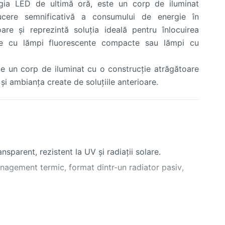
logia LED de ultimă oră, este un corp de iluminat
ucere semnificativă a consumului de energie în
oare şi reprezintă soluţia ideală pentru înlocuirea
ate cu lămpi fluorescente compacte sau lămpi cu
de un corp de iluminat cu o construcţie atrăgătoare
 şi ambianţa create de soluţiile anterioare.
nsparent, rezistent la UV şi radiaţii solare.
nagement termic, format dintr-un radiator pasiv,
în produs şi executat în conformitate cu normativele