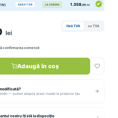
1.358
62W)
34431134
LA CERERE
,00
lei
fără TVA
cu TVA
0
lei
upă confirmarea comenzii
Adaugă în coș
 modificată?
român — putem adapta acest model la proiectul tău
ntul nostru îți stă la dispoziție