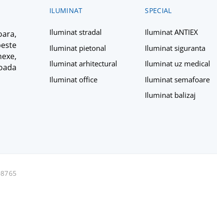
ILUMINAT
SPECIAL
Iluminat stradal
Iluminat ANTIEX
ara,
peste
Iluminat pietonal
Iluminat siguranta
nexe,
Iluminat arhitectural
Iluminat uz medical
ioada
Iluminat office
Iluminat semafoare
Iluminat balizaj
08765