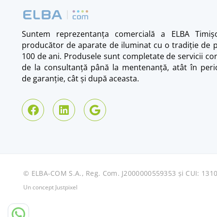
Suntem reprezentanța comercială a ELBA Timișo
producător de aparate de iluminat cu o tradiție de 
100 de ani. Produsele sunt completate de servicii co
de la consultanță până la mentenanță, atât în per
de garanție, cât și după aceasta.
© ELBA-COM S.A., Reg. Com. J2000000559353 și CUI: 131
Un concept
Justpixel