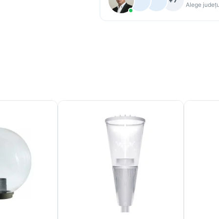
+7
Alege județu