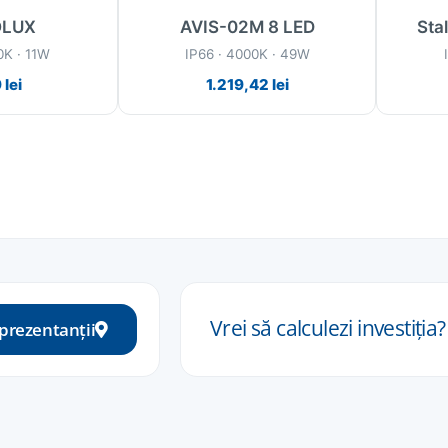
OLUX
AVIS-02M 8 LED
Sta
0K · 11W
IP66 · 4000K · 49W
9
lei
1.219,42
lei
Vrei să calculezi
investiția
?
eprezentanții