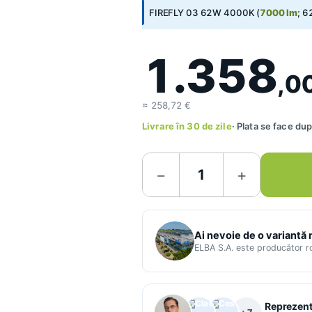
FIREFLY 03 62W 4000K (
7000 lm
; 
1.358
,0
≈ 258,72 €
Livrare în 30 de zile
· Plata se face d
−
+
Ai nevoie de o variantă
ELBA S.A. este producător 
Reprezenta