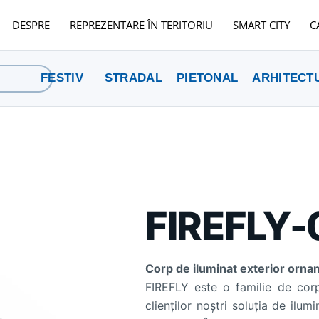
DESPRE
REPREZENTARE ÎN TERITORIU
SMART CITY
C
FESTIV
STRADAL
PIETONAL
ARHITECT
FIREFLY-
Corp de iluminat exterior ornam
FIREFLY este o familie de corpu
clienţilor noştri soluţia de ilu