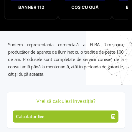
BANNER 112
COȘ CU OUĂ
BA
Suntem reprezentanța comercială a ELBA Timișoara,
producător de aparate de iluminat cu o tradiție de peste 100
de ani. Produsele sunt completate de servicii conexe, de la
consultanță până la mentenanță, atât în perioada de garanție,
cât și după aceasta.
Vrei să calculezi
investiția
?
Calculator live