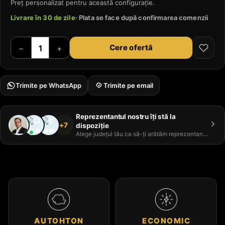
Preț personalizat pentru această configurație.
Livrare în 30 de zile
· Plata se face după confirmarea comenzii
Cere ofertă
−
+
Trimite pe WhatsApp
Trimite pe email
Reprezentantul nostru îți stă la
+7
dispoziție
Alege județul tău ca să-ți arătăm reprezentantul
AUTOHTON
ECONOMIC