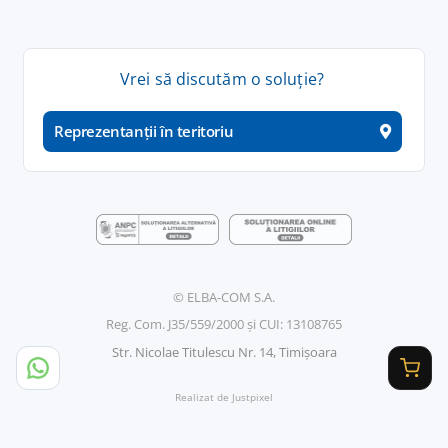
Vrei
să
discutăm
o
soluție
?
Reprezentanții în teritoriu
© ELBA-COM S.A.
Reg. Com. J35/559/2000 și CUI: 13108765
Str. Nicolae Titulescu Nr. 14, Timișoara
Realizat de Justpixel