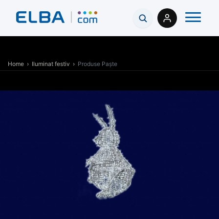
Home
›
Iluminat festiv
›
Produse Paște