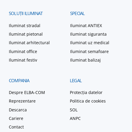
SOLUȚII
ILUMINAT
SPECIAL
Iluminat stradal
Iluminat ANTIEX
Iluminat pietonal
Iluminat siguranta
Iluminat arhitectural
Iluminat uz medical
Iluminat office
Iluminat semafoare
Iluminat festiv
Iluminat balizaj
COMPANIA
LEGAL
Despre ELBA-COM
Protecția datelor
Reprezentare
Politica de cookies
Descarca
SOL
Cariere
ANPC
Contact