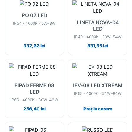
PO 02 LED
LINETA NOVA-04
IP54 · 4000K · 6W–8W
LED
IP40 · 4000K · 20W–54W
332,62
lei
831,55
lei
FIPAD FERME 08
IEV-08 LED XTREAM
LED
IP65 · 4000K · 54W–84W
IP66 · 4000K · 30W–43W
256,40
lei
Preț la cerere