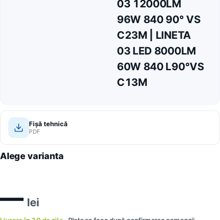
03 12000LM
96W 840 90° VS
C23M | LINETA
03 LED 8000LM
60W 840 L90°VS
C13M
Fișă tehnică
PDF
Alege varianta
—
lei