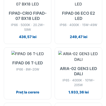
FIPAD-CRIO FIPAD-
FIPAD 06 ECO E2
07 BX18 LED
LED
IP66 · 5000K · 20.2W–
IP66 · 4000K · 15W–49W
59W
436,57
lei
249,47
lei
FIPAD 06 T-LED
ARIA-02 GEN3 LED
IP66 · 8W–20W
DALI
IP65 · 4000K · 101W–
205W
Preț la cerere
1.933,36
lei