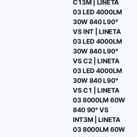
C13M | LINETA
conformitate cu normativele specifice.
 Realizarea liniilor luminoase se va face în funcție de
03 LED 4000LM
secțiunea conductorilor și siguranțe
30W 840 L90°
VS INT | LINETA
03 LED 4000LM
30W 840 L90°
VS C2 | LINETA
03 LED 4000LM
30W 840 L90°
VS C1 | LINETA
03 8000LM 60W
840 90° VS
INT3M | LINETA
03 8000LM 60W