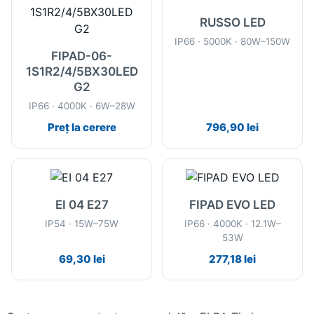
RUSSO LED
IP66 · 5000K · 80W–150W
FIPAD-06-
1S1R2/4/5BX30LED
G2
IP66 · 4000K · 6W–28W
Preț la cerere
796,90
lei
EI 04 E27
FIPAD EVO LED
IP54 · 15W–75W
IP66 · 4000K · 12.1W–
53W
69,30
lei
277,18
lei