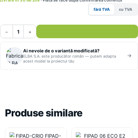
Livrare în 30 de zile
· Plata se face după confirmarea comenzii
fără TVA
cu TVA
−
+
Ai nevoie de o variantă modificată?
ELBA S.A. este producător român — putem adapta
acest model la proiectul tău
Produse similare