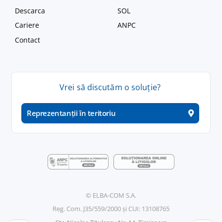
Descarca
SOL
Cariere
ANPC
Contact
Vrei
să
discutăm
o
soluție
?
Reprezentanții în teritoriu
© ELBA-COM S.A.
Reg. Com. J35/559/2000 și CUI: 13108765