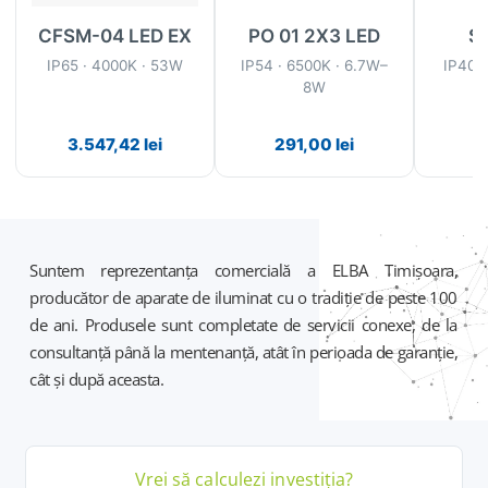
CFSM-04 LED EX
PO 01 2X3 LED
S
IP65 · 4000K · 53W
IP54 · 6500K · 6.7W–
IP40 ·
8W
3.547,42
lei
291,00
lei
3
Suntem reprezentanța comercială a ELBA Timișoara,
producător de aparate de iluminat cu o tradiție de peste 100
de ani. Produsele sunt completate de servicii conexe, de la
consultanță până la mentenanță, atât în perioada de garanție,
cât și după aceasta.
Vrei să calculezi
investiția
?