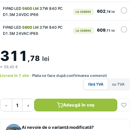
FIPAD LED
5600 LM
37W 840 PC
602
,78
lei
LA CERERE
D1.5M 24VDC IP66
FIPAD LED
5600 LM
37W 840 PC
609
,71
lei
LA CERERE
D1.5M 24VAC IP66
311
,78
lei
≈ 59,40 €
Livrare în 7 zile
· Plata se face după confirmarea comenzii
fără TVA
cu TVA
Adaugă în coș
−
+
Ai nevoie de o variantă modificată?