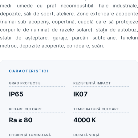
medii umede cu praf necombustibil: hale industriale,
depozite, săli de sport, ateliere. Zone exterioare acoperite
(numai sub acoperiş, copertină, cupolă care să protejeze
corpurile de iluminat de razele solare): staţii de autobuz,
staţii de aşteptare, garaje, parcări subterane, tuneluri
metrou, depozite acoperite, coridoare, scări.
CARACTERISTICI
GRAD PROTECȚIE
REZISTENȚĂ IMPACT
IP65
IK07
REDARE CULOARE
TEMPERATURĂ CULOARE
Ra ≥ 80
4000 K
EFICIENȚĂ LUMINOASĂ
DURATĂ VIAȚĂ