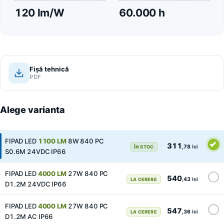
120 lm/W
60.000 h
Fișă tehnică
PDF
Alege varianta
FIPAD LED
1100 LM
8W 840 PC
311
,78
lei
ÎN STOC
S0.6M 24VDC IP66
FIPAD LED
4000 LM
27W 840 PC
540
,43
lei
LA CERERE
D1.2M 24VDC IP66
FIPAD LED
4000 LM
27W 840 PC
547
,36
lei
LA CERERE
D1.2M AC IP66