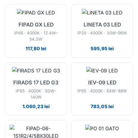
FIPAD GX LED
LINETA 03 LED
IP66 · 4000K · 12.4W–
IP20 · 4000K · 30W–96W
54.3W
117,80
lei
595,95
lei
FIRADS 17 LED G3
IEV-09 LED
IP65 · 4000K · 93W–
IP65 · 4000K · 64W–88W
140W
1.060,23
lei
783,05
lei