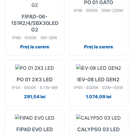
PO 01 GATO
IP66 · 5000K · 50W–200W
FIPAD-06-
1S1R2/4/5BX30LED
G2
IP66 · 4000K · 6W–28W
Preț la cerere
Preț la cerere
PO 01 2X3 LED
IEV-08 LED GEN2
IP54 · 6500K · 6.7W–8W
IP65 · 4000K · 92W–155W
291,04
lei
1.074,09
lei
FIPAD EVO LED
CALYPSO 03 LED