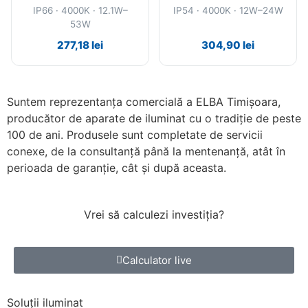
IP66 · 4000K · 12.1W–
IP54 · 4000K · 12W–24W
53W
277,18
lei
304,90
lei
Suntem reprezentanța comercială a ELBA Timișoara,
producător de aparate de iluminat cu o tradiție de peste
100 de ani. Produsele sunt completate de servicii
conexe, de la consultanță până la mentenanță, atât în
perioada de garanție, cât și după aceasta.
Vrei să calculezi
investiția
?
Calculator live
Soluții
iluminat