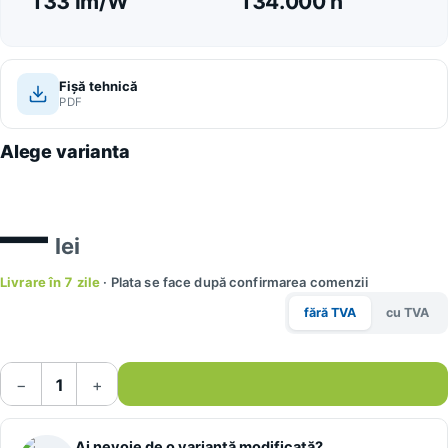
133 lm/W
134.000 h
Fișă tehnică
PDF
Alege varianta
—
lei
Livrare în 7 zile
· Plata se face după confirmarea comenzii
fără TVA
cu TVA
−
+
Ai nevoie de o variantă modificată?