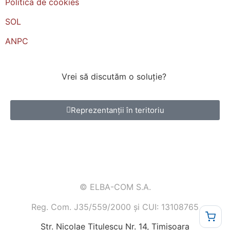
Politica de cookies
SOL
ANPC
Vrei
să
discutăm
o
soluție
?
Reprezentanții în teritoriu
© ELBA-COM S.A.
Reg. Com. J35/559/2000 și CUI: 13108765
Str. Nicolae Titulescu Nr. 14, Timișoara