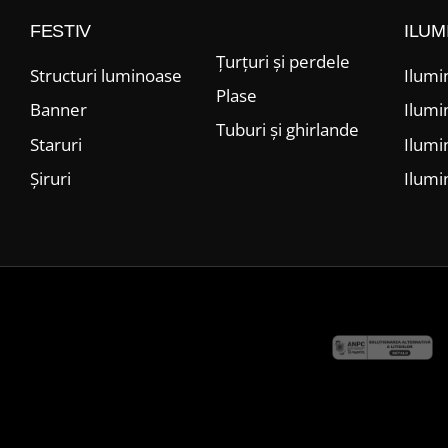
FESTIV
ILUM
Țurțuri și perdele
Structuri luminoase
Ilumi
Plase
Banner
Ilumi
Tuburi și ghirlande
Staruri
Ilumi
Șiruri
Ilumi