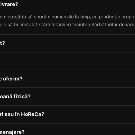
livrare?
em pregătiți să onorăm comenzile la timp, cu producție proprie
ele să fie instalate fără întârzieri înaintea Sărbătorilor de iar
it?
e oferim?
oană fizică?
ri sau în HoReCa?
menajare?