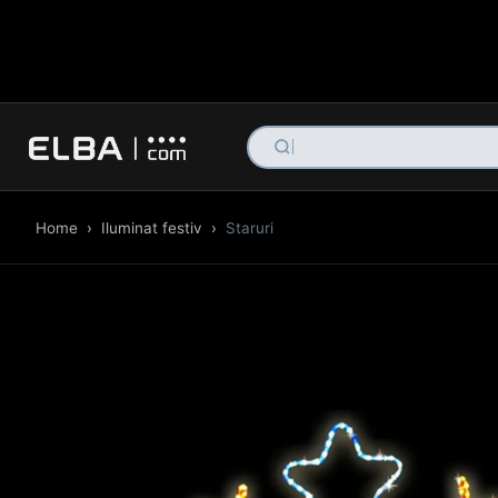
hotel ilum
Home
›
Iluminat festiv
›
Staruri