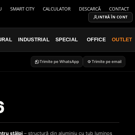
U
SMART CITY
CALCULATOR
DESCARCĂ
CONTACT
INTRĂ ÎN CONT
URAL
INDUSTRIAL
SPECIAL
OFFICE
OUTLET
Trimite pe WhatsApp
Trimite pe email
6
tru stâlpi
– structură din aluminiu cu tub luminos