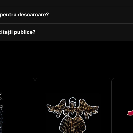
v pentru descărcare?
citații publice?