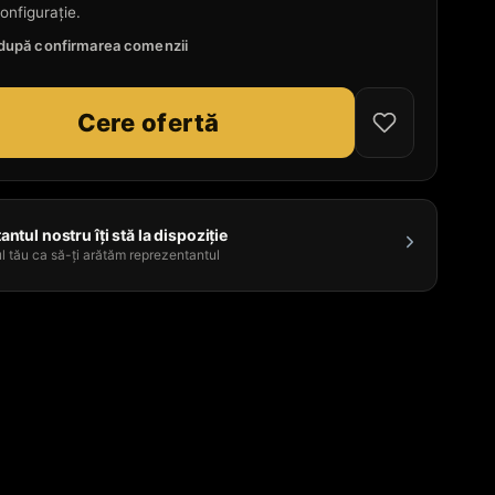
onfigurație.
e după confirmarea comenzii
Cere ofertă
ntul nostru îți stă la dispoziție
l tău ca să-ți arătăm reprezentantul