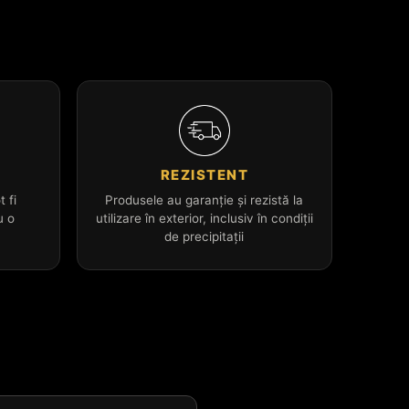
L
REZISTENT
t fi
Produsele au garanție și rezistă la
u o
utilizare în exterior, inclusiv în condiții
de precipitații