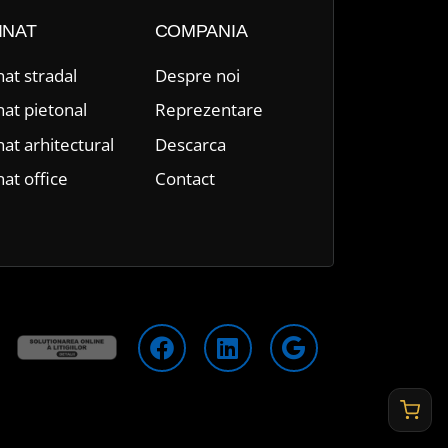
INAT
COMPANIA
nat stradal
Despre n
oi
nat pietonal
Reprezentare
nat arhitectural
Descarca
nat office
Contact