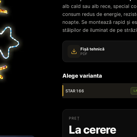
alb cald sau alb rece, special co
consum redus de energie, reziste
noapte. Se montează rapid și es
stâlpilor de iluminat de pe străzi
Fișă tehnică
PDF
Alege varianta
STAR 166
L
PREȚ
La cerere