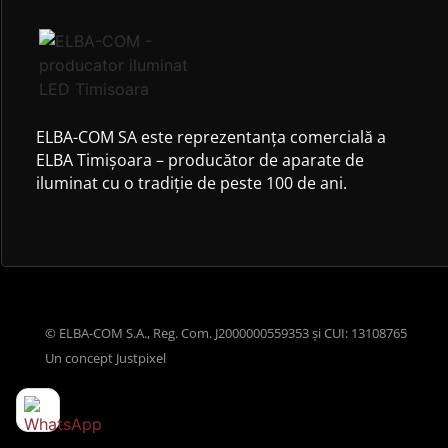
ELBA-COM SA este reprezentanța comercială a
ELBA Timișoara – producător de aparate de
iluminat cu o tradiție de peste 100 de ani.
© ELBA-COM S.A., Reg. Com. J2000000559353 și CUI: 13108765
Un concept
Justpixel