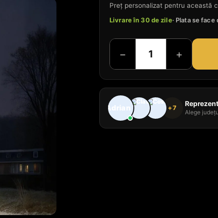
Preț personalizat pentru această c
Livrare în 30 de zile
· Plata se fac
−
+
Reprezenta
+7
Alege județu