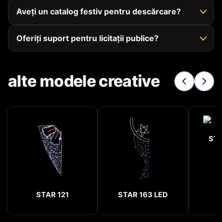
Aveți un catalog festiv pentru descărcare?
Oferiți suport pentru licitații publice?
alte modele creative
STA
STAR 121
STAR 163 LED