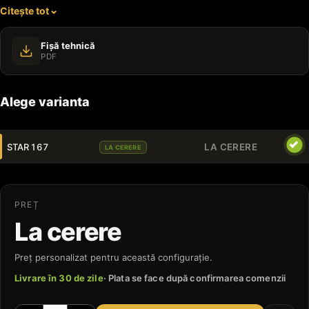
Citește tot
parcuri.
Fișă tehnică
PDF
Alege varianta
STAR 167
LA CERERE
LA CERERE
PREȚ
La cerere
Preț personalizat pentru această configurație.
Livrare în 30 de zile
· Plata se face după confirmarea comenzii