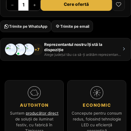
Cere ofertă
−
+
Trimite pe WhatsApp
Trimite pe email
Reprezentantul nostru îți stă la
+7
dispoziție
Alege județul tău ca să-ți arătăm reprezentantul
AUTOHTON
ECONOMIC
Suntem
producător direct
Concepute pentru consum
de soluții de iluminat
redus, folosind tehnologie
festiv, cu fabrică în
LED cu eficiență
Timișoara
energetică