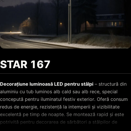
STAR 167
Decorațiune luminoasă LED pentru stâlpi
– structură din
aluminiu cu tub luminos alb cald sau alb rece, special
concepută pentru iluminatul festiv exterior. Oferă consum
redus de energie, rezistență la intemperii și vizibilitate
excelentă pe timp de noapte. Se montează rapid și este
potrivită pentru decorarea de sărbători a stâlpilor de
iluminat de pe străzi, bulevarde, alei pietonale și din