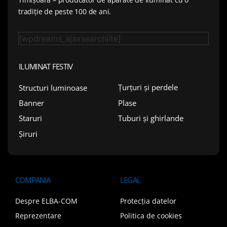
tradiție de peste 100 de ani.
[wpdreams_ajaxsearchlite]
ILUMINAT FESTIV
Țurțuri și perdele
Structuri luminoase
Plase
Banner
Tuburi și ghirlande
Staruri
Șiruri
COMPANIA
LEGAL
Despre ELBA-COM
Protecția datelor
Reprezentare
Politica de cookies