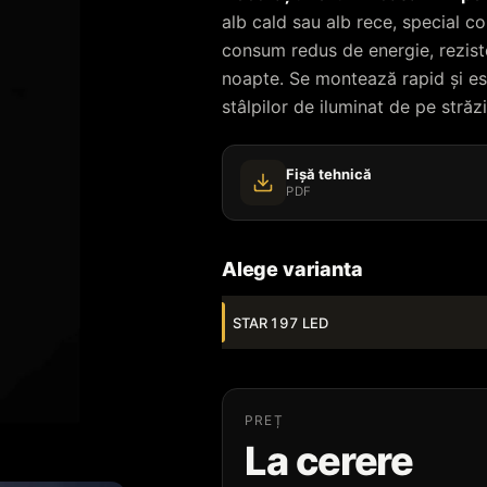
alb cald sau alb rece, special co
consum redus de energie, reziste
noapte. Se montează rapid și es
stâlpilor de iluminat de pe străzi
Fișă tehnică
PDF
Alege varianta
STAR 197 LED
PREȚ
La cerere