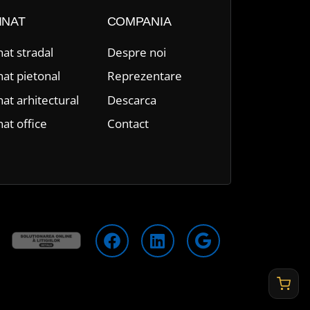
INAT
COMPANIA
nat stradal
Despre n
oi
nat pietonal
Reprezentare
nat arhitectural
Descarca
nat office
Contact