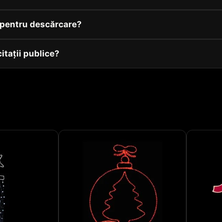
v pentru descărcare?
citații publice?