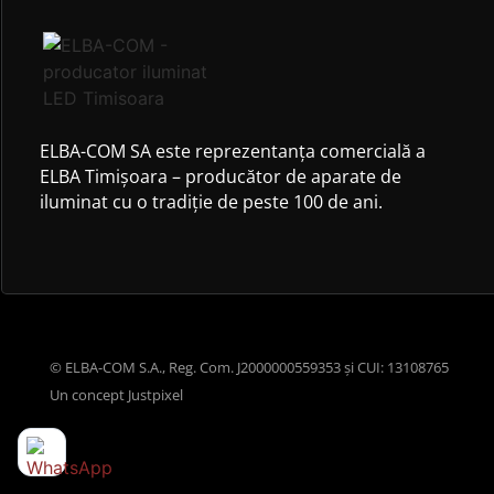
ELBA-COM SA este reprezentanța comercială a
ELBA Timișoara – producător de aparate de
iluminat cu o tradiție de peste 100 de ani.
© ELBA-COM S.A., Reg. Com. J2000000559353 și CUI: 13108765
Un concept
Justpixel