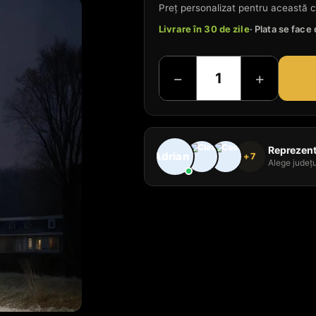
Preț personalizat pentru această c
Livrare în 30 de zile
· Plata se fac
−
+
Reprezenta
+7
Alege județu