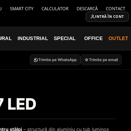
U
SMART CITY
CALCULATOR
DESCARCĂ
CONTACT
INTRĂ ÎN CONT
URAL
INDUSTRIAL
SPECIAL
OFFICE
OUTLET
Trimite pe WhatsApp
Trimite pe email
7 LED
tru stâlpi
– structură din aluminiu cu tub luminos