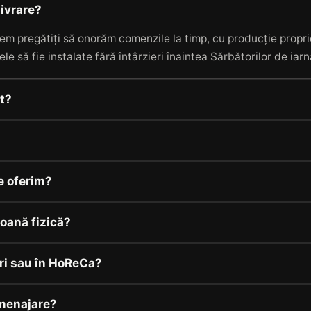
livrare?
em pregătiți să onorăm comenzile la timp, cu producție proprie
ele să fie instalate fără întârzieri înaintea Sărbătorilor de iar
it?
e oferim?
oană fizică?
ri sau în HoReCa?
menajare?