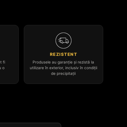
L
REZISTENT
t fi
Produsele au garanție și rezistă la
u o
utilizare în exterior, inclusiv în condiții
de precipitații