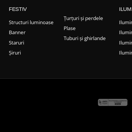
FESTIV
ILUM
Țurțuri și perdele
Structuri luminoase
Ilumi
Plase
Banner
Ilumi
Tuburi și ghirlande
Staruri
Ilumi
Șiruri
Ilumi