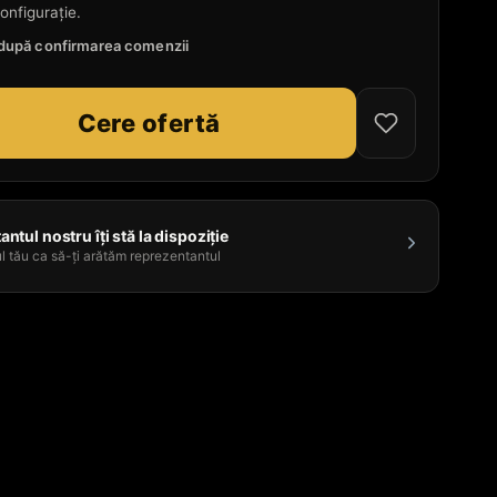
onfigurație.
e după confirmarea comenzii
Cere ofertă
ntul nostru îți stă la dispoziție
l tău ca să-ți arătăm reprezentantul