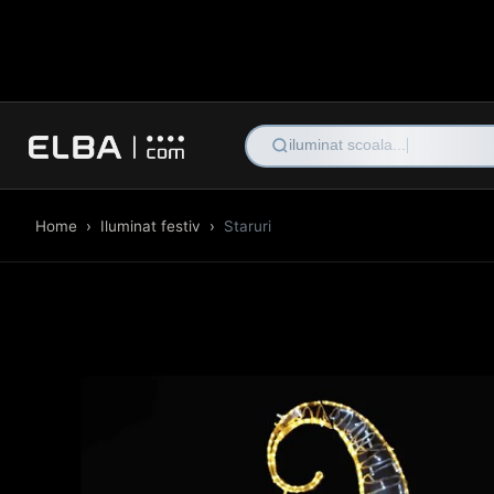
h
Home
›
Iluminat festiv
›
Staruri