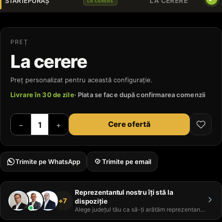
STAR IEPURAȘ
LA CERERE
LA CERERE
PREȚ
La cerere
Preț personalizat pentru această configurație.
Livrare în 30 de zile
· Plata se face după confirmarea comenzii
Cere ofertă
−
+
Trimite pe WhatsApp
Trimite pe email
Reprezentantul nostru îți stă la
+7
dispoziție
Alege județul tău ca să-ți arătăm reprezentantul