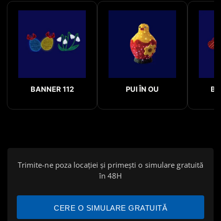
BANNER 112
PUI ÎN OU
BA
Trimite-ne poza locației și primești o simulare gratuită
în 48H
CERE O SIMULARE GRATUITĂ