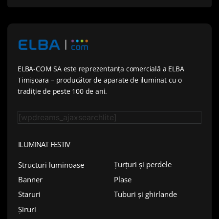
ELBA-COM SA este reprezentanța comercială a ELBA
Timișoara – producător de aparate de iluminat cu o
tradiție de peste 100 de ani.
[wpdreams_ajaxsearchlite]
ILUMINAT FESTIV
Țurțuri și perdele
Structuri luminoase
Plase
Banner
Tuburi și ghirlande
Staruri
Șiruri