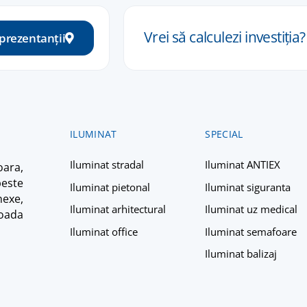
Vrei să calculezi
investiția
?
eprezentanții
ILUMINAT
SPECIAL
Iluminat stradal
Iluminat ANTIEX
ara,
peste
Iluminat pietonal
Iluminat siguranta
nexe,
Iluminat arhitectural
Iluminat uz medical
ioada
Iluminat office
Iluminat semafoare
Iluminat balizaj