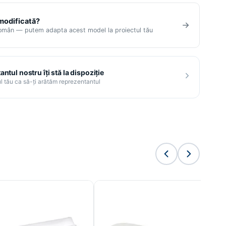
 modificată?
român — putem adapta acest model la proiectul tău
ntul nostru îți stă la dispoziție
l tău ca să-ți arătăm reprezentantul