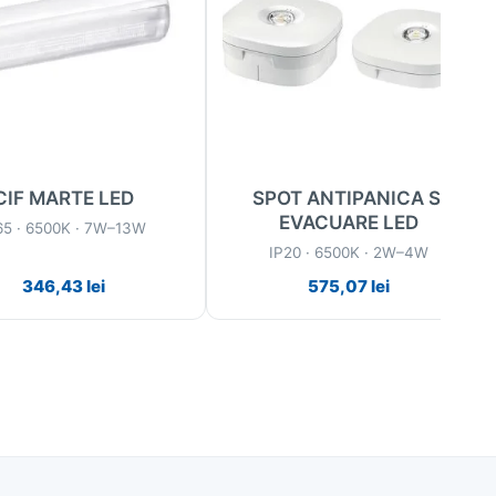
CIF MARTE LED
SPOT ANTIPANICA SI
EVACUARE LED
65 · 6500K · 7W–13W
IP20 · 6500K · 2W–4W
346,43
lei
575,07
lei