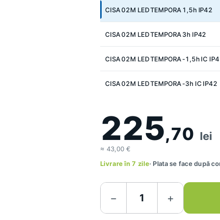
Rezistenţa la impact mecanic:
CISA 02M LED TEMPORA 1,5h IP42
Corpul de iluminat este realiz
CISA 02M LED TEMPORA 3h IP42
standardelor SR EN 60598-1
CISA 02M LED TEMPORA -1,5h IC IP
CISA 02M LED TEMPORA -3h IC IP42
225
,70
lei
≈ 43,00 €
Livrare în 7 zile
· Plata se face după c
−
+