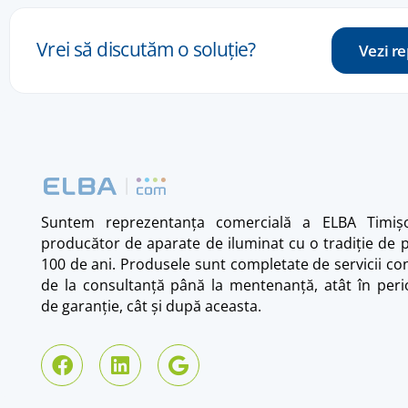
Vrei
să
discutăm
o
soluție
?
Vezi r
Suntem reprezentanța comercială a ELBA Timișo
producător de aparate de iluminat cu o tradiție de 
100 de ani. Produsele sunt completate de servicii co
de la consultanță până la mentenanță, atât în per
de garanție, cât și după aceasta.