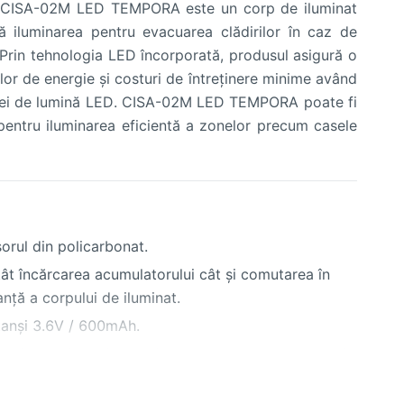
CISA-02M LED TEMPORA este un corp de iluminat
ră iluminarea pentru evacuarea clădirilor în caz de
. Prin tehnologia LED încorporată, produsul asigură o
lor de energie și costuri de întreținere minime având
rsei de lumină LED. CISA-02M LED TEMPORA poate fi
pentru iluminarea eficientă a zonelor precum casele
sorul din policarbonat.
tât încărcarea acumulatorului cât şi comutarea în
nţă a corpului de iluminat.
etanşi 3.6V / 600mAh.
cţionare în regim de sigurantă de 1,5 ore respectiv