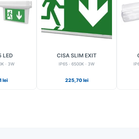
5 LED
CISA SLIM EXIT
0K · 3W
IP65 · 6500K · 3W
IP
1
lei
225,70
lei