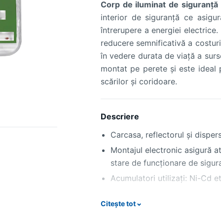
Corp de iluminat de siguranță
interior de siguranță ce asigu
întrerupere a energiei electrice
reducere semnificativă a costuri
în vedere durata de viață a su
montat pe perete și este ideal 
scărilor și coridoare.
Descriere
Carcasa, reflectorul şi disper
Montajul electronic asigură a
stare de funcţionare de sigura
Acumulatori utilizaţi: Ni-Cd 
Se asigură o autonomie de fun
Citește tot
3 ore.