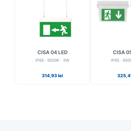
CISA 04 LED
CISA 0
IP65 · 6500K · 3W
IP65 · 650
314,93
lei
325,4