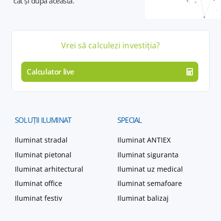
cât și după aceasta.
Vrei să calculezi
investiția
?
Calculator live
SOLUȚII
ILUMINAT
SPECIAL
Iluminat stradal
Iluminat ANTIEX
Iluminat pietonal
Iluminat siguranta
Iluminat arhitectural
Iluminat uz medical
Iluminat office
Iluminat semafoare
Iluminat festiv
Iluminat balizaj