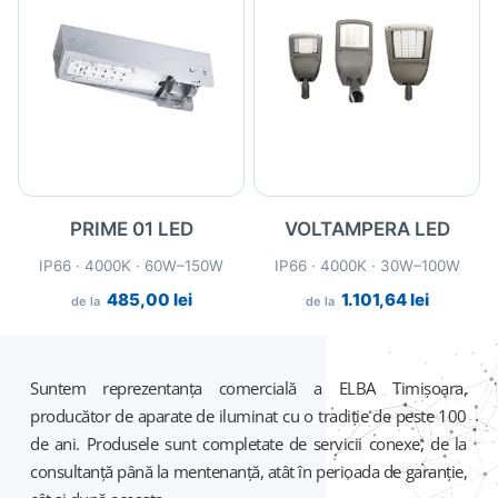
PRIME 01 LED
VOLTAMPERA LED
IP66 · 4000K · 60W–150W
IP66 · 4000K · 30W–100W
485,00
lei
1.101,64
lei
de la
de la
Suntem reprezentanța comercială a ELBA Timișoara,
producător de aparate de iluminat cu o tradiție de peste 100
de ani. Produsele sunt completate de servicii conexe, de la
consultanță până la mentenanță, atât în perioada de garanție,