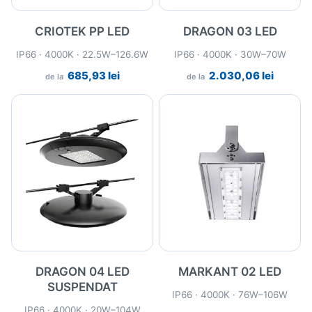
CRIOTEK PP LED
DRAGON 03 LED
IP66 · 4000K · 22.5W–126.6W
IP66 · 4000K · 30W–70W
685,93
lei
2.030,06
lei
de la
de la
DRAGON 04 LED
MARKANT 02 LED
SUSPENDAT
IP66 · 4000K · 76W–106W
IP66 · 4000K · 20W–104W