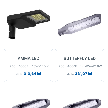
AMMA LED
BUTTERFLY LED
IP66 · 4000K · 40W–120W
IP66 · 4000K · 14.4W–42.6W
616,64
lei
381,07
lei
de la
de la