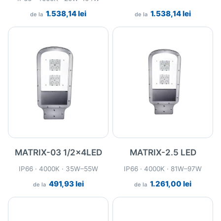
1.538,14
lei
1.538,14
lei
de la
de la
MATRIX-03 1/2x4LED
MATRIX-2.5 LED
IP66 · 4000K · 35W–55W
IP66 · 4000K · 81W–97W
491,93
lei
1.261,00
lei
de la
de la