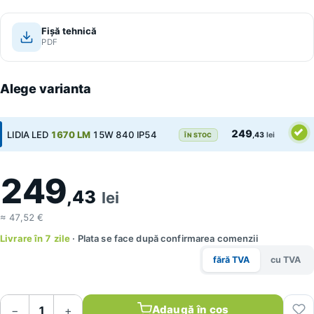
Fișă tehnică
PDF
Alege varianta
249
LIDIA LED
1670 LM
15W 840 IP54
,43
lei
ÎN STOC
249
,43
lei
≈ 47,52 €
Livrare în 7 zile
· Plata se face după confirmarea comenzii
fără TVA
cu TVA
Adaugă în coș
−
+