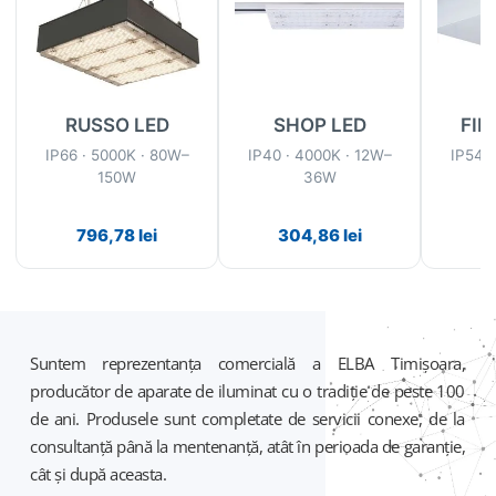
RUSSO LED
SHOP LED
FIN
IP66 · 5000K · 80W–
IP40 · 4000K · 12W–
IP54 ·
150W
36W
796,78
lei
304,86
lei
3
Suntem reprezentanța comercială a ELBA Timișoara,
producător de aparate de iluminat cu o tradiție de peste 100
de ani. Produsele sunt completate de servicii conexe, de la
consultanță până la mentenanță, atât în perioada de garanție,
cât și după aceasta.