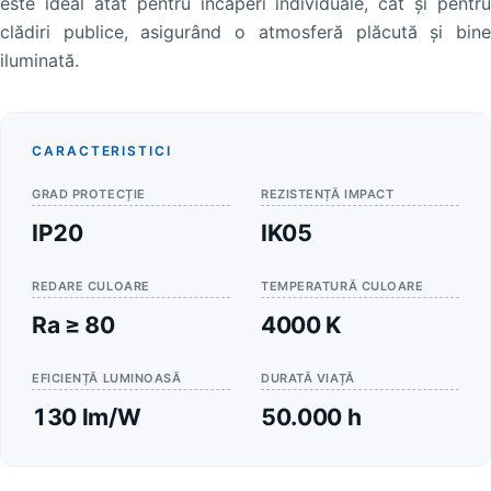
este ideal atât pentru încăperi individuale, cât și pentru
clădiri publice, asigurând o atmosferă plăcută și bine
iluminată.
CARACTERISTICI
GRAD PROTECȚIE
REZISTENȚĂ IMPACT
IP20
IK05
REDARE CULOARE
TEMPERATURĂ CULOARE
Ra ≥ 80
4000 K
EFICIENȚĂ LUMINOASĂ
DURATĂ VIAȚĂ
130 lm/W
50.000 h