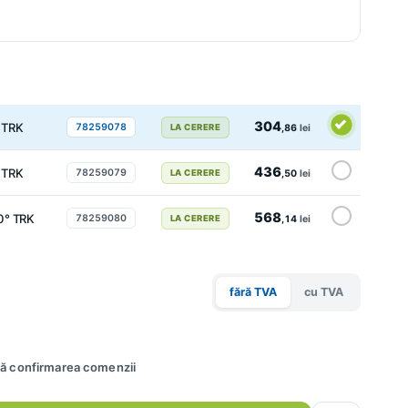
304
 TRK
78259078
LA CERERE
,86
lei
436
 TRK
78259079
LA CERERE
,50
lei
568
0° TRK
78259080
LA CERERE
,14
lei
fără TVA
cu TVA
upă confirmarea comenzii