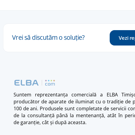
Vrei
să
discutăm
o
soluție
?
Vezi r
Suntem reprezentanța comercială a ELBA Timișo
producător de aparate de iluminat cu o tradiție de 
100 de ani. Produsele sunt completate de servicii co
de la consultanță până la mentenanță, atât în per
de garanție, cât și după aceasta.