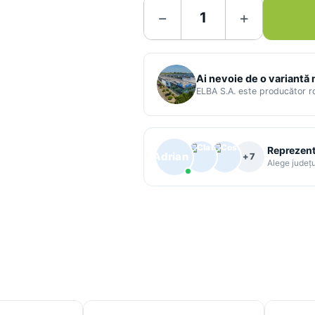
−
+
Ai nevoie de o variantă
ELBA S.A. este producător 
Reprezenta
+7
Alege județu