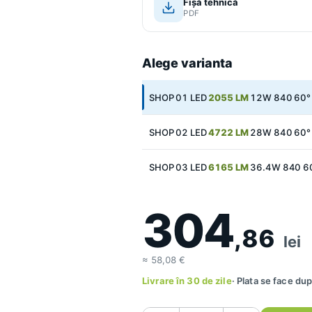
Fișă tehnică
PDF
Alege varianta
SHOP 01 LED
2055 LM
12W 840 60°
SHOP 02 LED
4722 LM
28W 840 60°
SHOP 03 LED
6165 LM
36.4W 840 6
304
,86
lei
≈ 58,08 €
Livrare în 30 de zile
· Plata se face d