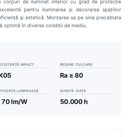
e corpuri de iluminat interior cu grad de protecție
xcelentă pentru iluminarea și decorarea spațiilor
 eficiență și estetică. Montarea sa pe sina precablata
ță optimă în diverse condiții de mediu.
EZISTENȚĂ IMPACT
REDARE CULOARE
IK05
Ra ≥ 80
FICIENȚĂ LUMINOASĂ
DURATĂ VIAȚĂ
170 lm/W
50.000 h