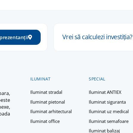
Vrei să calculezi
investiția
?
eprezentanții
ILUMINAT
SPECIAL
Iluminat stradal
Iluminat ANTIEX
ara,
peste
Iluminat pietonal
Iluminat siguranta
nexe,
Iluminat arhitectural
Iluminat uz medical
ioada
Iluminat office
Iluminat semafoare
Iluminat balizaj