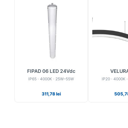
FIPAD 06 LED 24Vdc
VELURA
W
IP65 · 4000K · 25W–55W
IP20 · 4000K
311,78
lei
505,7