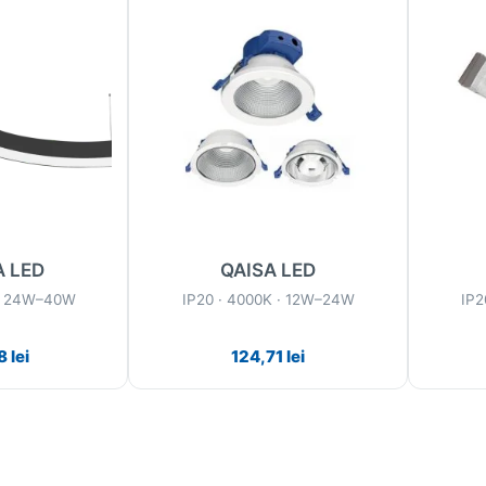
 LED
QAISA LED
 · 24W–40W
IP20 · 4000K · 12W–24W
IP2
8
lei
124,71
lei