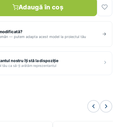
Adaugă în coș
 modificată?
român — putem adapta acest model la proiectul tău
ntul nostru îți stă la dispoziție
l tău ca să-ți arătăm reprezentantul