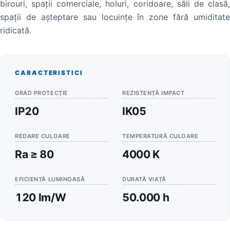
birouri, spații comerciale, holuri, coridoare, săli de clasă,
spații de așteptare sau locuințe în zone fără umiditate
ridicată.
CARACTERISTICI
GRAD PROTECȚIE
REZISTENȚĂ IMPACT
IP20
IK05
REDARE CULOARE
TEMPERATURĂ CULOARE
Ra ≥ 80
4000 K
EFICIENȚĂ LUMINOASĂ
DURATĂ VIAȚĂ
120 lm/W
50.000 h