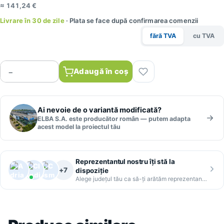
≈ 141,24 €
Livrare în 30 de zile
· Plata se face după confirmarea comenzii
fără TVA
cu TVA
Adaugă în coș
−
Ai nevoie de o variantă modificată?
+
ELBA S.A. este producător român — putem adapta
acest model la proiectul tău
Reprezentantul nostru îți stă la
+7
dispoziție
Alege județul tău ca să-ți arătăm reprezentantul