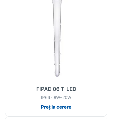
FIPAD 06 T-LED
IP66 · 8W–20W
Preț la cerere