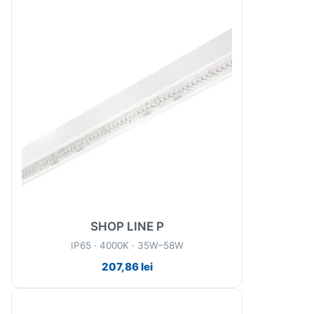
SHOP LINE P
IP65 · 4000K · 35W–58W
207,86
lei