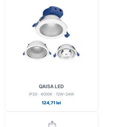
QAISA LED
IP20 · 4000K · 12W–24W
124,71
lei