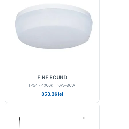
FINE ROUND
IP54 · 4000K · 10W–36W
353,36
lei