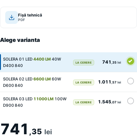
Fișă tehnică
PDF
Alege varianta
SOLERA 01 LED
4400 LM
40W
741
,35
lei
LA CERERE
D400 840
SOLERA 02 LED
6600 LM
60W
1.011
,57
lei
LA CERERE
D600 840
SOLERA 03 LED
11000 LM
100W
1.545
,07
lei
LA CERERE
D900 840
741
,35
lei