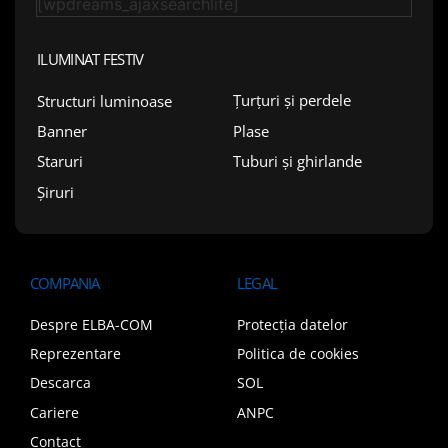
[wpdreams_ajaxsearchlite]
ILUMINAT FESTIV
Țurțuri și perdele
Structuri luminoase
Plase
Banner
Tuburi și ghirlande
Staruri
Șiruri
COMPANIA
LEGAL
Despre ELBA-COM
Protecția datelor
Reprezentare
Politica de cookies
Descarca
SOL
Cariere
ANPC
Contact