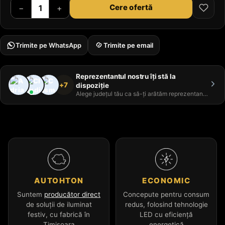
Cere ofertă
−
+
Trimite pe WhatsApp
Trimite pe email
Reprezentantul nostru îți stă la
+7
dispoziție
Alege județul tău ca să-ți arătăm reprezentantul
AUTOHTON
ECONOMIC
Suntem
producător direct
Concepute pentru consum
de soluții de iluminat
redus, folosind tehnologie
festiv, cu fabrică în
LED cu eficiență
Timișoara
energetică