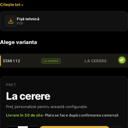
Citește tot
parcuri.
Fișă tehnică
PDF
Alege varianta
STAR 112
LA CERERE
LA CERERE
PREȚ
La cerere
Preț personalizat pentru această configurație.
Livrare în 30 de zile
· Plata se face după confirmarea comenzii