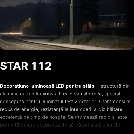
STAR 112
Decorațiune luminoasă LED pentru stâlpi
– structură din
aluminiu cu tub luminos alb cald sau alb rece, special
concepută pentru iluminatul festiv exterior. Oferă consum
redus de energie, rezistență la intemperii și vizibilitate
excelentă pe timp de noapte. Se montează rapid și este
potrivită pentru decorarea de sărbători a stâlpilor de
iluminat de pe străzi, bulevarde, alei pietonale și din