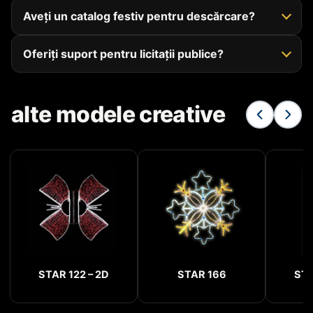
Aveți un catalog festiv pentru descărcare?
Oferiți suport pentru licitații publice?
alte modele creative
STAR 122 – 2D
STAR 166
STA