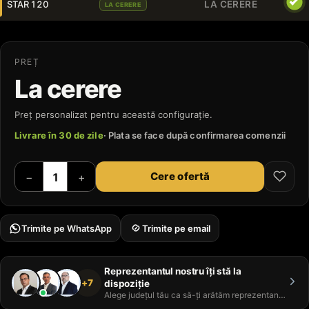
STAR 120
LA CERERE
LA CERERE
PREȚ
La cerere
Preț personalizat pentru această configurație.
Livrare în 30 de zile
· Plata se face după confirmarea comenzii
Cere ofertă
−
+
Trimite pe WhatsApp
Trimite pe email
Reprezentantul nostru îți stă la
+7
dispoziție
Alege județul tău ca să-ți arătăm reprezentantul