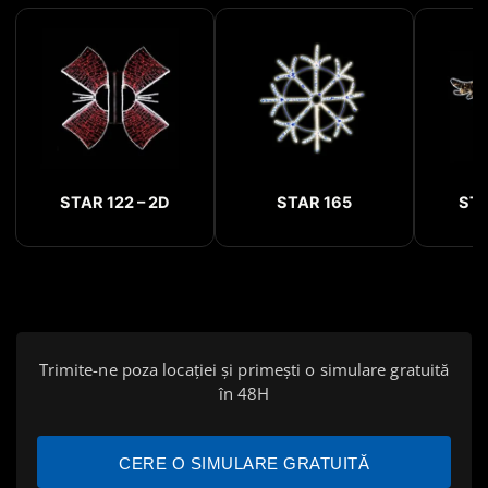
STAR 122 – 2D
STAR 165
STA
Trimite-ne poza locației și primești o simulare gratuită
în 48H
CERE O SIMULARE GRATUITĂ