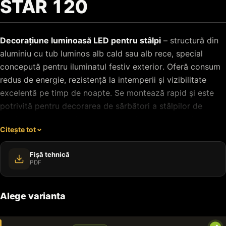
STAR 120
Decorațiune luminoasă LED pentru stâlpi
– structură din
aluminiu cu tub luminos alb cald sau alb rece, special
concepută pentru iluminatul festiv exterior. Oferă consum
redus de energie, rezistență la intemperii și vizibilitate
excelentă pe timp de noapte. Se montează rapid și este
potrivită pentru decorarea de sărbători a stâlpilor de
iluminat de pe străzi, bulevarde, alei pietonale și din
Citește tot
parcuri.
Fișă tehnică
PDF
Alege varianta