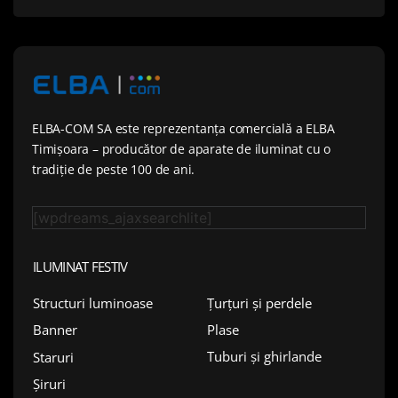
ELBA-COM SA este reprezentanța comercială a ELBA
Timișoara – producător de aparate de iluminat cu o
tradiție de peste 100 de ani.
[wpdreams_ajaxsearchlite]
ILUMINAT FESTIV
Țurțuri și perdele
Structuri luminoase
Plase
Banner
Tuburi și ghirlande
Staruri
Șiruri