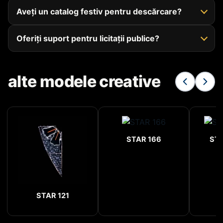
Aveți un catalog festiv pentru descărcare?
Oferiți suport pentru licitații publice?
alte modele creative
STAR 166
STA
STAR 121