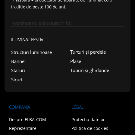
tradiție de peste 100 de ani.
[wpdreams_ajaxsearchlite]
ILUMINAT FESTIV
Țurțuri și perdele
Structuri luminoase
Plase
Banner
Tuburi și ghirlande
Staruri
Șiruri
COMPANIA
LEGAL
Despre ELBA-COM
Protecția datelor
Reprezentare
Politica de cookies