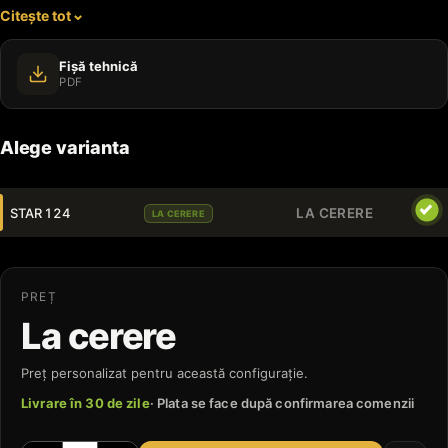
Citește tot
parcuri.
Fișă tehnică
PDF
Alege varianta
STAR 124
LA CERERE
LA CERERE
PREȚ
La cerere
Preț personalizat pentru această configurație.
Livrare în 30 de zile
· Plata se face după confirmarea comenzii