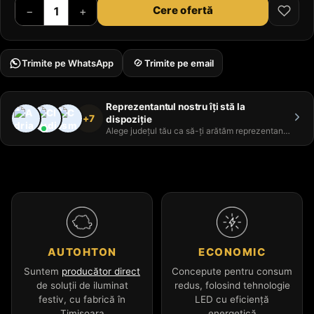
Cere ofertă
−
+
Trimite pe WhatsApp
Trimite pe email
Reprezentantul nostru îți stă la
+7
dispoziție
Alege județul tău ca să-ți arătăm reprezentantul
AUTOHTON
ECONOMIC
Suntem
producător direct
Concepute pentru consum
de soluții de iluminat
redus, folosind tehnologie
festiv, cu fabrică în
LED cu eficiență
Timișoara
energetică