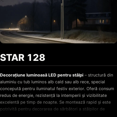
STAR 128
Decorațiune luminoasă LED pentru stâlpi
– structură din
aluminiu cu tub luminos alb cald sau alb rece, special
concepută pentru iluminatul festiv exterior. Oferă consum
redus de energie, rezistență la intemperii și vizibilitate
excelentă pe timp de noapte. Se montează rapid și este
potrivită pentru decorarea de sărbători a stâlpilor de
iluminat de pe străzi, bulevarde, alei pietonale și din