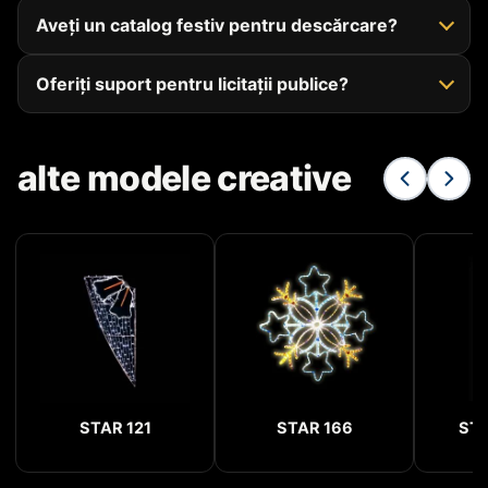
Aveți un catalog festiv pentru descărcare?
Oferiți suport pentru licitații publice?
alte modele creative
STAR 121
STAR 166
STA