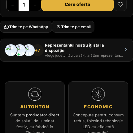
Cere ofertă
−
+
Trimite pe WhatsApp
Trimite pe email
Reprezentantul nostru îți stă la
+7
dispoziție
Alege județul tău ca să-ți arătăm reprezentantul
AUTOHTON
ECONOMIC
Suntem
producător direct
Concepute pentru consum
de soluții de iluminat
redus, folosind tehnologie
festiv, cu fabrică în
LED cu eficiență
Timișoara
energetică