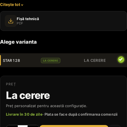
Citește tot
parcuri.
Fișă tehnică
PDF
Alege varianta
STAR 128
LA CERERE
LA CERERE
PREȚ
La cerere
Preț personalizat pentru această configurație.
Livrare în 30 de zile
· Plata se face după confirmarea comenzii