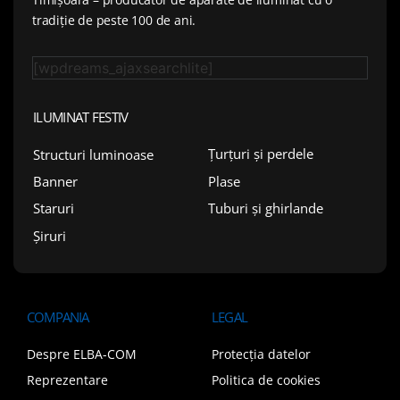
tradiție de peste 100 de ani.
[wpdreams_ajaxsearchlite]
ILUMINAT FESTIV
Țurțuri și perdele
Structuri luminoase
Plase
Banner
Tuburi și ghirlande
Staruri
Șiruri
COMPANIA
LEGAL
Despre ELBA-COM
Protecția datelor
Reprezentare
Politica de cookies