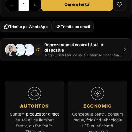
Cere ofertă
−
+
Trimite pe WhatsApp
Trimite pe email
Reprezentantul nostru îți stă la
+7
dispoziție
Alege județul tău ca să-ți arătăm reprezentantul
AUTOHTON
ECONOMIC
Suntem
producător direct
Concepute pentru consum
de soluții de iluminat
redus, folosind tehnologie
festiv, cu fabrică în
LED cu eficiență
Timișoara
energetică