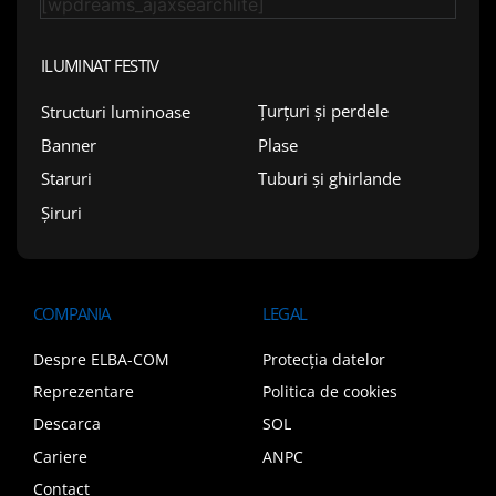
[wpdreams_ajaxsearchlite]
ILUMINAT FESTIV
Țurțuri și perdele
Structuri luminoase
Plase
Banner
Tuburi și ghirlande
Staruri
Șiruri
COMPANIA
LEGAL
Despre ELBA-COM
Protecția datelor
Reprezentare
Politica de cookies
Descarca
SOL
Cariere
ANPC
Contact