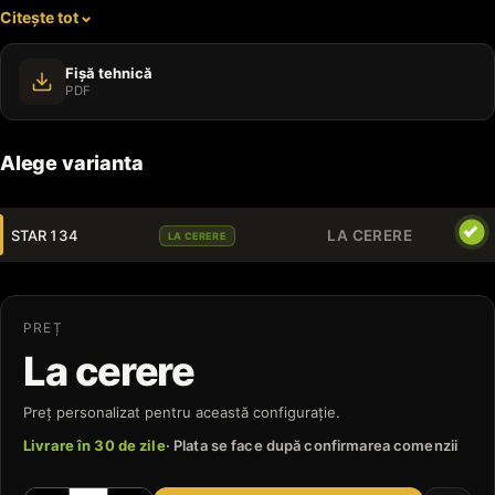
Citește tot
parcuri.
Fișă tehnică
PDF
Alege varianta
STAR 134
LA CERERE
LA CERERE
PREȚ
La cerere
Preț personalizat pentru această configurație.
Livrare în 30 de zile
· Plata se face după confirmarea comenzii