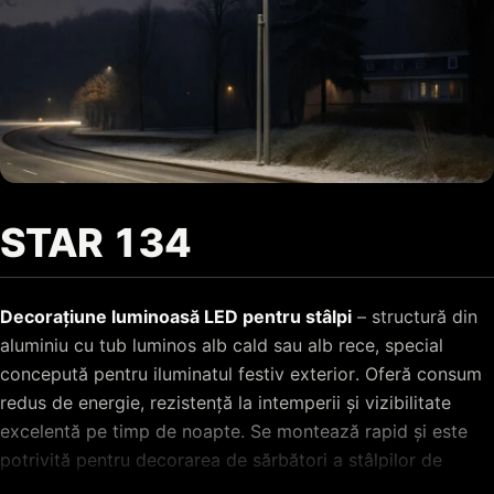
STAR 134
Decorațiune luminoasă LED pentru stâlpi
– structură din
aluminiu cu tub luminos alb cald sau alb rece, special
concepută pentru iluminatul festiv exterior. Oferă consum
redus de energie, rezistență la intemperii și vizibilitate
excelentă pe timp de noapte. Se montează rapid și este
potrivită pentru decorarea de sărbători a stâlpilor de
iluminat de pe străzi, bulevarde, alei pietonale și din