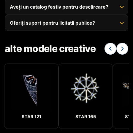
Aveți un catalog festiv pentru descărcare?
Oferiți suport pentru licitații publice?
alte modele creative
STAR 121
STAR 165
STA