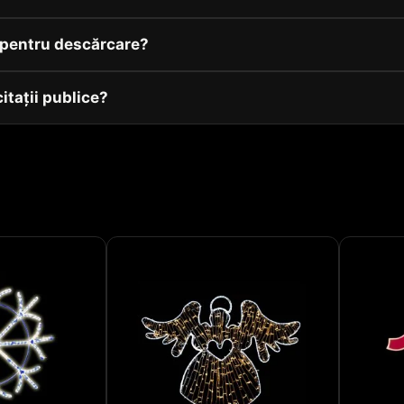
v pentru descărcare?
citații publice?