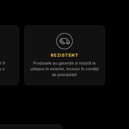
L
REZISTENT
t fi
Produsele au garanție și rezistă la
u o
utilizare în exterior, inclusiv în condiții
de precipitații