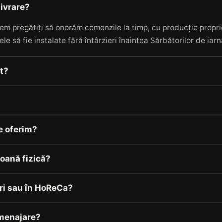
livrare?
em pregătiți să onorăm comenzile la timp, cu producție proprie
ele să fie instalate fără întârzieri înaintea Sărbătorilor de iar
it?
e oferim?
oană fizică?
ri sau în HoReCa?
menajare?