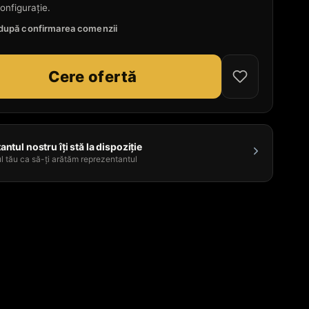
onfigurație.
e după confirmarea comenzii
Cere ofertă
ntul nostru îți stă la dispoziție
l tău ca să-ți arătăm reprezentantul