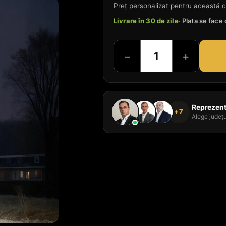
Preț personalizat pentru această c
Livrare în 30 de zile
· Plata se fac
−
+
Reprezenta
+7
Alege județu