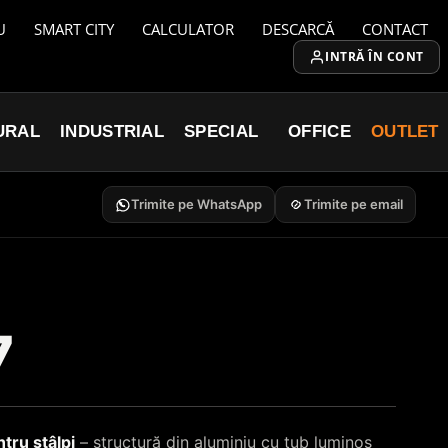
U
SMART CITY
CALCULATOR
DESCARCĂ
CONTACT
INTRĂ ÎN CONT
URAL
INDUSTRIAL
SPECIAL
OFFICE
OUTLET
Trimite pe WhatsApp
Trimite pe email
7
tru stâlpi
– structură din aluminiu cu tub luminos