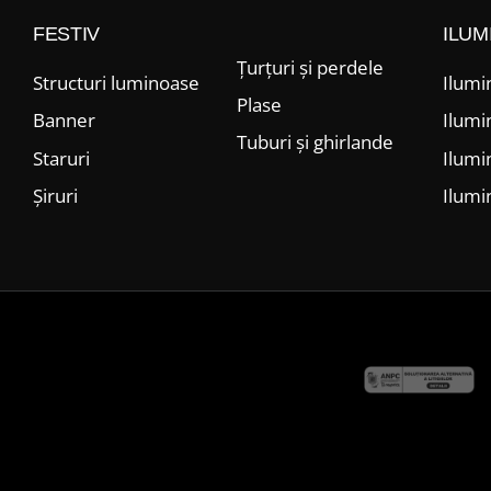
FESTIV
ILUM
Țurțuri și perdele
Structuri luminoase
Ilumi
Plase
Banner
Ilumi
Tuburi și ghirlande
Staruri
Ilumi
Șiruri
Ilumi