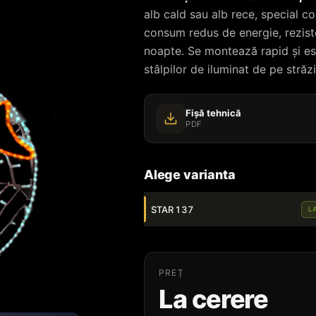
alb cald sau alb rece, special co
consum redus de energie, reziste
noapte. Se montează rapid și es
stâlpilor de iluminat de pe străzi
Fișă tehnică
PDF
Alege varianta
STAR 137
L
PREȚ
La cerere