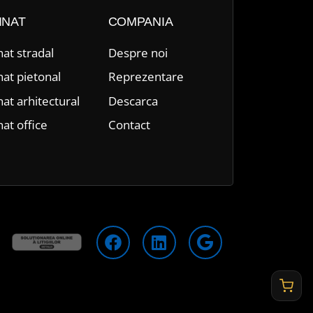
INAT
COMPANIA
nat stradal
Despre n
oi
nat pietonal
Reprezentare
nat arhitectural
Descarca
nat office
Contact