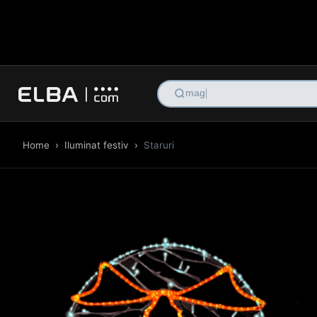
magazine reta
Home
›
Iluminat festiv
›
Staruri